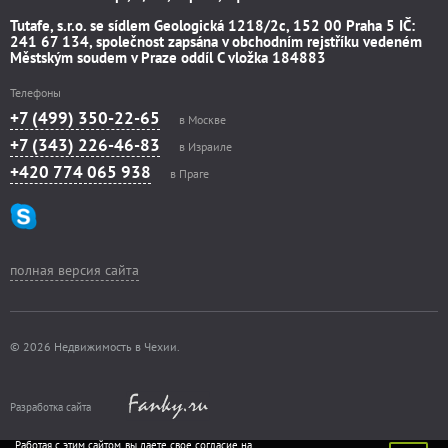
Tutafe, s.r.o. se sídlem Geologická 1218/2c, 152 00 Praha 5 IČ:
241 67 134, společnost zapsána v obchodním rejstříku vedeném
Městským soudem v Praze oddíl C vložka 184883
Телефоны
+7 (499) 350-22-65
в Москве
+7 (343) 226-46-83
в Израиле
+420 774 065 938
в Праге
полная версия сайта
© 2026 Недвижимость в Чехии.
Разработка сайта
Работая с этим сайтом, вы даете свое согласие на