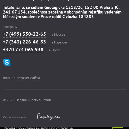
Tutafe, s.r.o. se sídlem Geologická 1218/2c, 152 00 Praha 5 IČ:
241 67 134, společnost zapsána v obchodním rejstříku vedeném
Městským soudem v Praze oddíl C vložka 184883
Телефоны
+7 (499) 350-22-65
в Москве
+7 (343) 226-46-83
в Израиле
+420 774 065 938
в Праге
полная версия сайта
© 2026 Недвижимость в Чехии.
Разработка сайта
Работая с этим сайтом, вы даете свое согласие на