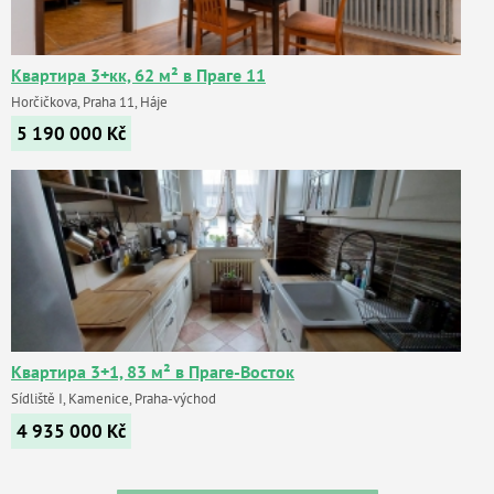
Квартира 3+кк, 62 м² в Праге 11
Horčičkova, Praha 11, Háje
5 190 000
Kč
Квартира 3+1, 83 м² в Праге-Восток
Sídliště I, Kamenice, Praha-východ
4 935 000
Kč