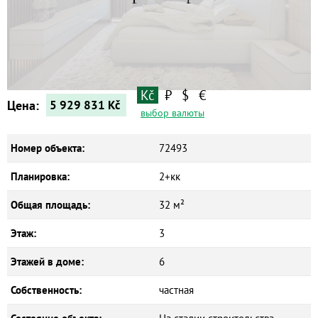
Квартиры
Дома
Новостройки
Коммерческие объекты
Kč
₽
$
€
Цена:
5 929 831
Kč
выбор валюты
Номер объекта:
72493
Планировка:
2+кк
Общая площадь:
32 м²
Этаж:
3
Этажей в доме:
6
Собственность:
частная