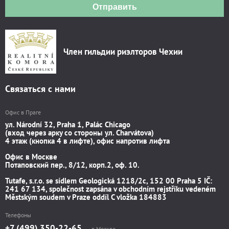
Отправить
Член гильдии риэлторов Чехии
Связаться с нами
Офис в Праге
ул. Národní 32, Praha 1, Palác Chicago
(вход через арку со стороны ул. Charvátova)
4 этаж (кнопка 4 в лифте), офис напротив лифта
Офис в Москве
Потаповский пер., 8/12, корп.2, оф. 10.
Tutafe, s.r.o. se sídlem Geologická 1218/2c, 152 00 Praha 5 IČ:
241 67 134, společnost zapsána v obchodním rejstříku vedeném
Městským soudem v Praze oddíl C vložka 184883
Телефоны
+7 (499) 350-22-65
в Москве