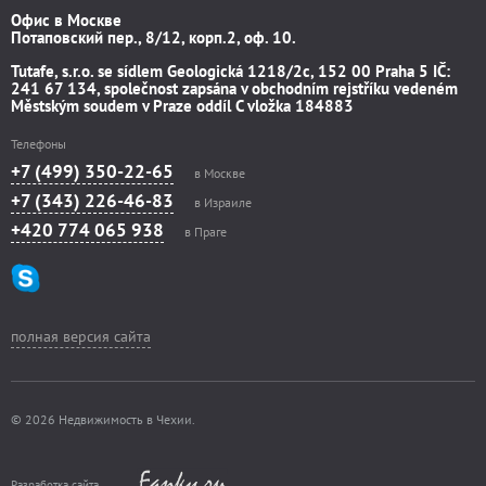
Офис в Москве
Потаповский пер., 8/12, корп.2, оф. 10.
Tutafe, s.r.o. se sídlem Geologická 1218/2c, 152 00 Praha 5 IČ:
241 67 134, společnost zapsána v obchodním rejstříku vedeném
Městským soudem v Praze oddíl C vložka 184883
Телефоны
+7 (499) 350-22-65
в Москве
+7 (343) 226-46-83
в Израиле
+420 774 065 938
в Праге
полная версия сайта
© 2026 Недвижимость в Чехии.
Разработка сайта