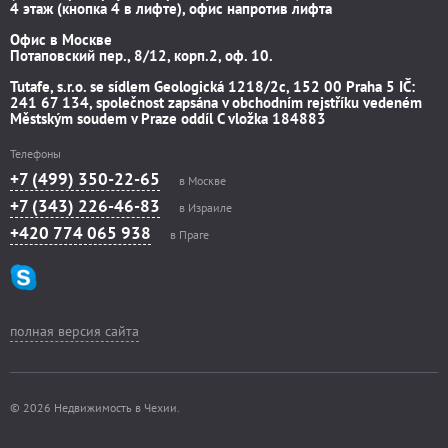
4 этаж (кнопка 4 в лифте), офис напротив лифта
Офис в Москве
Потаповский пер., 8/12, корп.2, оф. 10.
Tutafe, s.r.o. se sídlem Geologická 1218/2c, 152 00 Praha 5 IČ:
241 67 134, společnost zapsána v obchodním rejstříku vedeném
Městským soudem v Praze oddíl C vložka 184883
Телефоны
+7 (499) 350-22-65
в Москве
+7 (343) 226-46-83
в Израиле
+420 774 065 938
в Праге
полная версия сайта
© 2026 Недвижимость в Чехии.