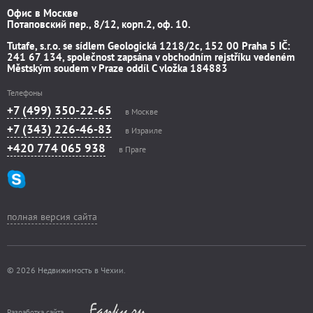
Офис в Москве
Потаповский пер., 8/12, корп.2, оф. 10.
Tutafe, s.r.o. se sídlem Geologická 1218/2c, 152 00 Praha 5 IČ:
241 67 134, společnost zapsána v obchodním rejstříku vedeném
Městským soudem v Praze oddíl C vložka 184883
Телефоны
+7 (499) 350-22-65
в Москве
+7 (343) 226-46-83
в Израиле
+420 774 065 938
в Праге
полная версия сайта
© 2026 Недвижимость в Чехии.
Разработка сайта