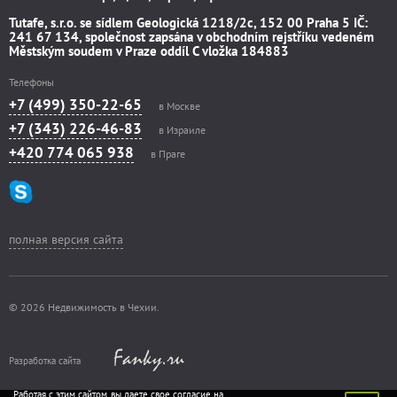
Tutafe, s.r.o. se sídlem Geologická 1218/2c, 152 00 Praha 5 IČ:
241 67 134, společnost zapsána v obchodním rejstříku vedeném
Městským soudem v Praze oddíl C vložka 184883
Телефоны
+7 (499) 350-22-65
в Москве
+7 (343) 226-46-83
в Израиле
+420 774 065 938
в Праге
полная версия сайта
© 2026 Недвижимость в Чехии.
Разработка сайта
Работая с этим сайтом, вы даете свое согласие на