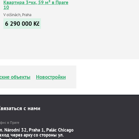
Квартира 3+кк, 59 м² в Праге
10
V olšinách, Praha
6 290 000
Kč
ские объекты
Новостройки
Связаться с нами
фис в Праге
л. Národní 32, Praha 1, Palác Chicago
вход через арку со стороны ул.