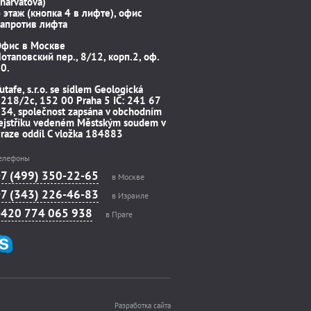
harvátova)
 этаж (кнопка 4 в лифте), офис
апротив лифта
Офис в Москве
отаповский пер., 8/12, корп.2, оф.
0.
utafe, s.r.o. se sídlem Geologická
218/2c, 152 00 Praha 5 IČ: 241 67
34, společnost zapsána v obchodním
ejstříku vedeném Městským soudem v
raze oddíl C vložka 184883
елефоны
+7 (499) 350-22-65
в Москве
+7 (343) 226-46-83
в Израиле
+420 774 065 938
в Праге
Разработка сайта