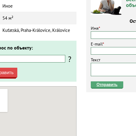
объ
Иное
54 м²
Ос
Имя
*
Kuťatská, Praha-Královice, Královice
E-mail
*
рос по объекту:
?
Текст
равить
Отправить