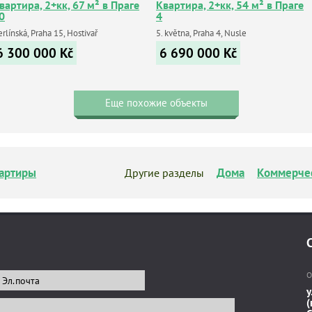
вартира, 2+кк, 67 м² в Праге
Квартира, 2+кк, 54 м² в Праге
0
4
rlínská, Praha 15, Hostivař
5. května, Praha 4, Nusle
6 300 000
Kč
6 690 000
Kč
Еще похожие объекты
артиры
Дома
Коммерче
Другие разделы
О
у
(