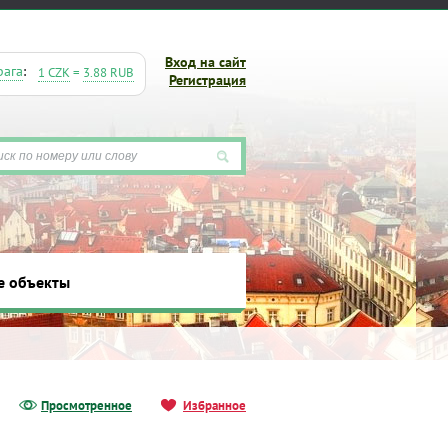
Вход на сайт
рага
:
1 CZK
=
3.88 RUB
Регистрация
е объекты
ты
Просмотренное
Избранное