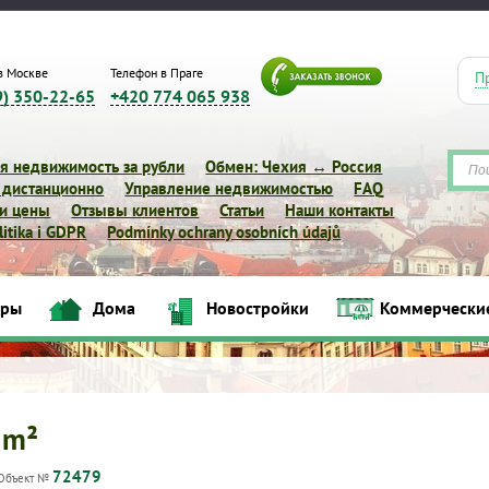
в Москве
Телефон в Праге
П
9) 350-22-65
+420 774 065 938
я недвижимость за рубли
Обмен: Чехия ↔ Россия
 дистанционно
Управление недвижимостью
FAQ
 и цены
Отзывы клиентов
Статьи
Наши контакты
itika i GDPR
Podmínky ochrany osobních údajů
иры
Дома
Новостройки
Коммерчески
Квартиры
Дома
Новостройки
Коммерческие объек
 m²
72479
Объект №