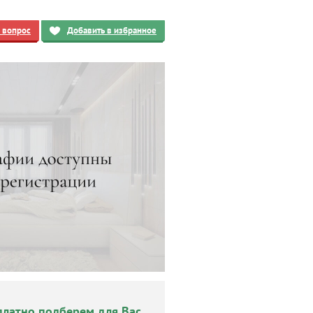
ь вопрос
Добавить в избранное
платно подберем для Вас