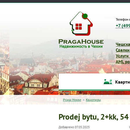
Телефон 
+7 (49
Чешска
Сделки
Услуги
AML pol
Кварт
Praga House
>
Квартиры
Prodej bytu, 2+kk, 54
Добавлено 07.05.2025