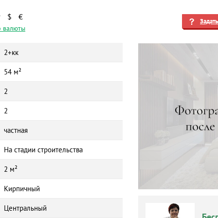
₽
$
€
Задат
 валюты
2+кк
54 м²
2
2
частная
На стадии строительства
2 м²
Кирпичный
Центральный
Бес