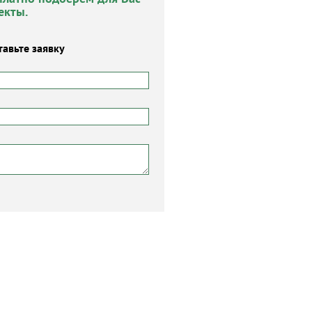
екты.
тавьте заявку