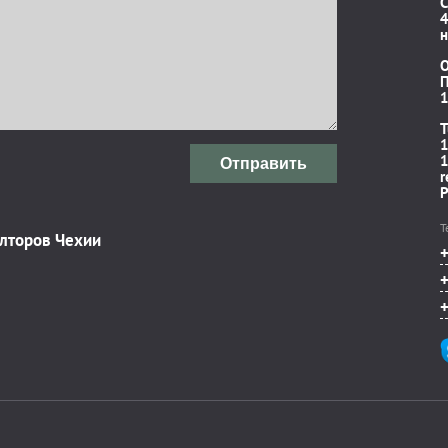
C
4
н
П
1
T
1
1
Отправить
r
P
Т
элторов Чехии