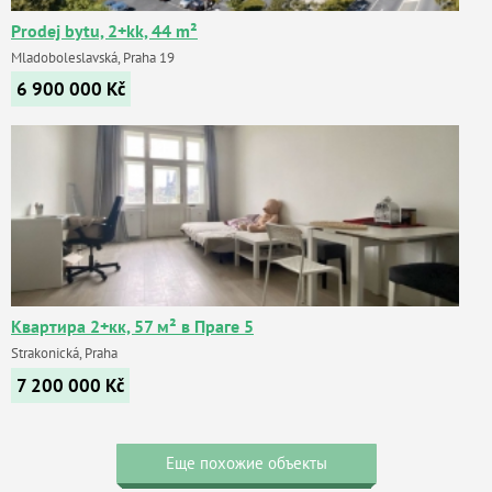
Prodej bytu, 2+kk, 44 m²
Mladoboleslavská, Praha 19
6 900 000
Kč
Квартира 2+кк, 57 м² в Праге 5
Strakonická, Praha
7 200 000
Kč
Еще похожие объекты