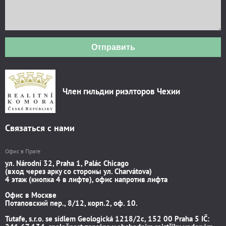
Отправить
Член гильдии риэлторов Чехии
Связаться с нами
Офис в Праге
ул. Národní 32, Praha 1, Palác Chicago
(вход через арку со стороны ул. Charvátova)
4 этаж (кнопка 4 в лифте), офис напротив лифта
Офис в Москве
Потаповский пер., 8/12, корп.2, оф. 10.
Tutafe, s.r.o. se sídlem Geologická 1218/2c, 152 00 Praha 5 IČ: