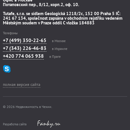
Потаповский пер., 8/12, корп.2, оф. 10.
Tutafe, s.r.o. se sídlem Geologická 1218/2c, 152 00 Praha 5 IČ:
241 67 134, společnost zapsána v obchodním rejstříku vedeném
Městským soudem v Praze oddíl C vložka 184883
Телефоны
+7 (499) 350-22-65
в Москве
+7 (343) 226-46-83
в Израиле
+420 774 065 938
в Праге
полная версия сайта
© 2026 Недвижимость в Чехии.
Разработка сайта