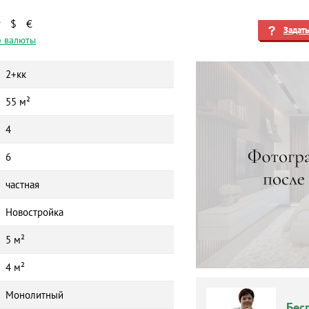
₽
$
€
Задат
 валюты
2+кк
55 м²
4
6
частная
Новостройка
5 м²
4 м²
Монолитный
Бес