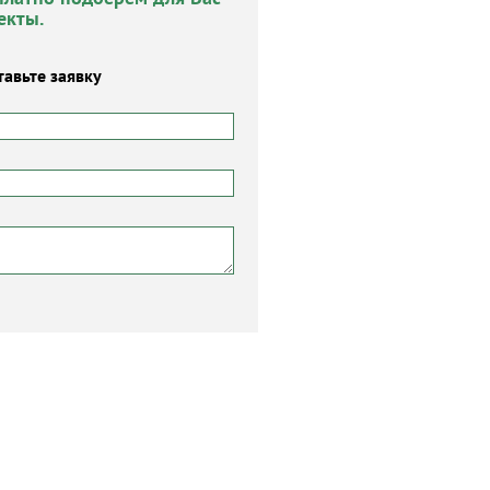
екты.
тавьте заявку