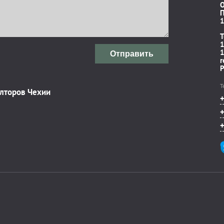
П
1
T
1
1
Отправить
r
P
Т
элторов Чехии