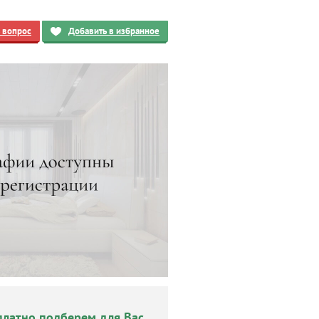
ь вопрос
Добавить в избранное
платно подберем для Вас