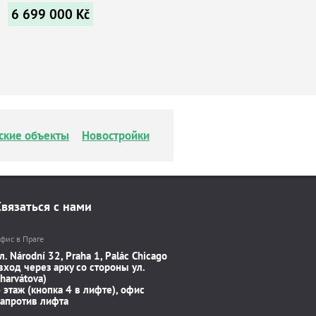
6 699 000
Kč
ские объекты
Новостройки
Связаться с нами
фис в Праге
л. Národní 32, Praha 1, Palác Chicago
вход через арку со стороны ул.
harvátova)
 этаж (кнопка 4 в лифте), офис
апротив лифта