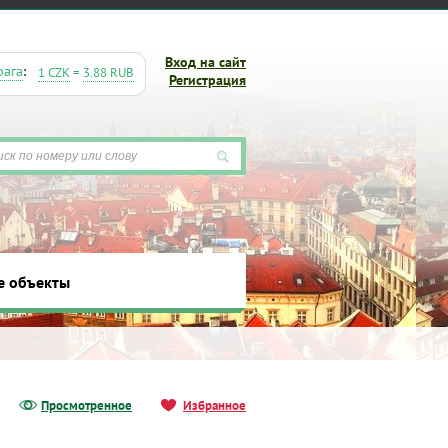
Вход на сайт
рага
:
1 CZK
=
3.88 RUB
Регистрация
е объекты
ты
Просмотренное
Избранное