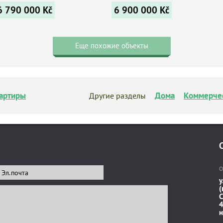
6 790 000
Kč
6 900 000
Kč
Еще похожие объекты
артиры
Дома
Коммерче
Другие разделы
О
у
(
C
4
н