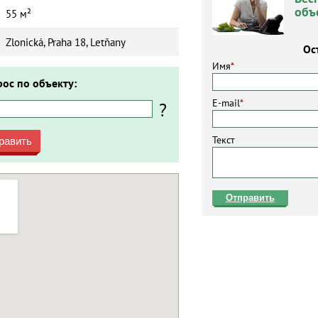
объ
55 м²
Zlonická, Praha 18, Letňany
Ос
Имя
*
рос по объекту:
E-mail
*
?
Текст
равить
Отправить