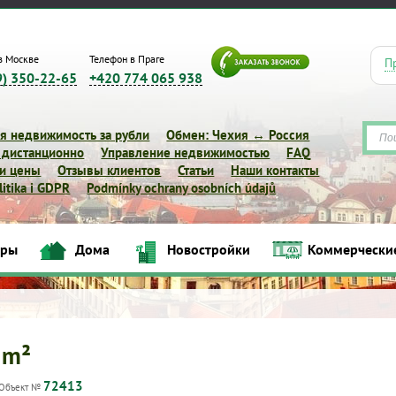
в Москве
Телефон в Праге
П
9) 350-22-65
+420 774 065 938
я недвижимость за рубли
Обмен: Чехия ↔ Россия
 дистанционно
Управление недвижимостью
FAQ
 и цены
Отзывы клиентов
Статьи
Наши контакты
itika i GDPR
Podmínky ochrany osobních údajů
иры
Дома
Новостройки
Коммерчески
Квартиры
Дома
Новостройки
Коммерческие объек
 m²
72413
Объект №