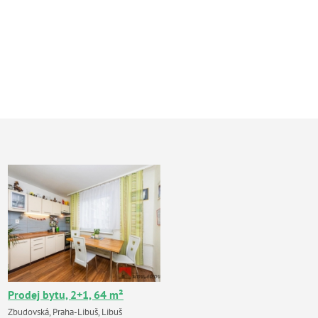
Prodej bytu, 2+1, 64 m²
Zbudovská, Praha-Libuš, Libuš