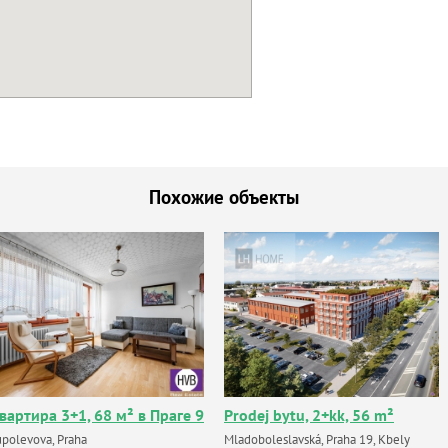
Похожие объекты
вартира 3+1, 68 м² в Праге 9
Prodej bytu, 2+kk, 56 m²
upolevova, Praha
Mladoboleslavská, Praha 19, Kbely