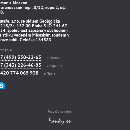
Офис в Москве
отаповский пер., 8/12, корп.2, оф.
0.
utafe, s.r.o. se sídlem Geologická
218/2c, 152 00 Praha 5 IČ: 241 67
34, společnost zapsána v obchodním
ejstříku vedeném Městským soudem v
raze oddíl C vložka 184883
елефоны
+7 (499) 350-22-65
в Москве
+7 (343) 226-46-83
в Израиле
+420 774 065 938
в Праге
Разработка сайта