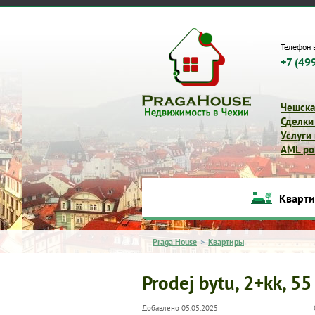
Телефон 
+7 (49
Чешска
Сделки
Услуги
AML pol
Кварт
Praga House
>
Квартиры
Prodej bytu, 2+kk, 55
Добавлено 05.05.2025