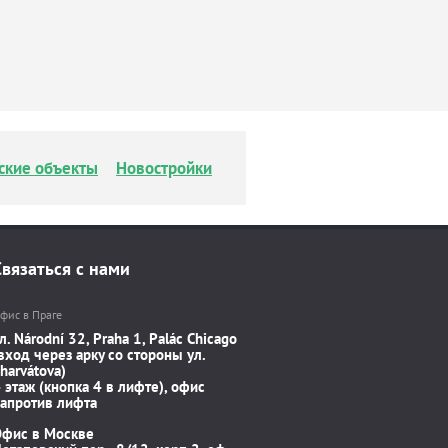
ские объекты
Новостройки
Связаться с нами
фис в Праге
л. Národní 32, Praha 1, Palác Chicago
вход через арку со стороны ул.
harvátova)
 этаж (кнопка 4 в лифте), офис
апротив лифта
Офис в Москве