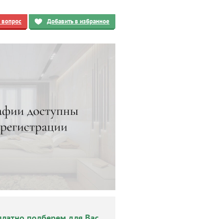
ь вопрос
Добавить в избранное
платно подберем для Вас