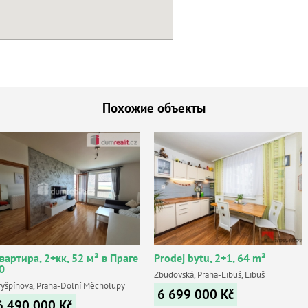
Похожие объекты
вартира, 2+кк, 52 м² в Праге
Prodej bytu, 2+1, 64 m²
0
Zbudovská, Praha-Libuš, Libuš
ryšpínova, Praha-Dolní Měcholupy
6 699 000
Kč
6 490 000
Kč