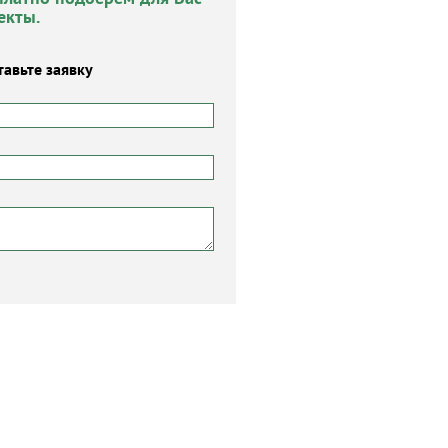
екты.
тавьте заявку