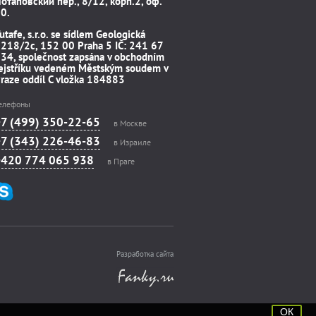
отаповский пер., 8/12, корп.2, оф.
0.
utafe, s.r.o. se sídlem Geologická
218/2c, 152 00 Praha 5 IČ: 241 67
34, společnost zapsána v obchodním
ejstříku vedeném Městským soudem v
raze oddíl C vložka 184883
елефоны
+7 (499) 350-22-65
в Москве
+7 (343) 226-46-83
в Израиле
+420 774 065 938
в Праге
Разработка сайта
ОК