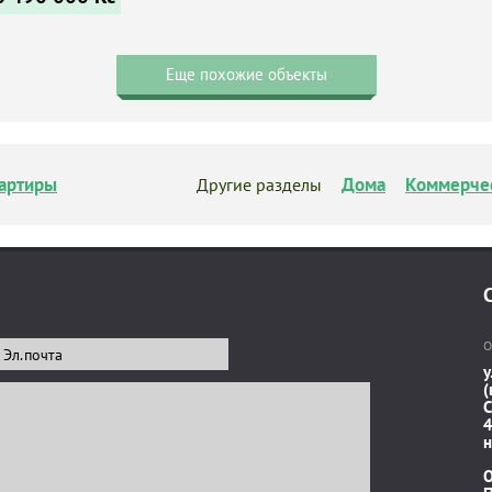
Еще похожие объекты
артиры
Дома
Коммерче
Другие разделы
О
у
(
C
4
н