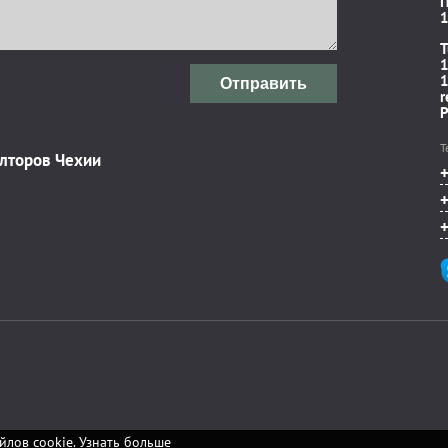
П
1
T
1
1
Отправить
r
P
Т
элторов Чехии
йлов cookie.
Узнать больше