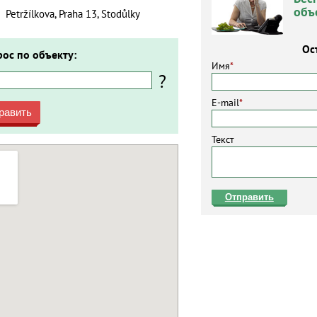
объ
Petržílkova, Praha 13, Stodůlky
Ос
рос по объекту:
Имя
*
?
E-mail
*
равить
Текст
Отправить