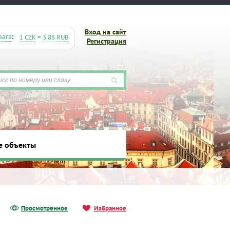
Вход на сайт
рага
:
1 CZK
=
3.88 RUB
Регистрация
е объекты
ты
Просмотренное
Избранное