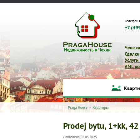
Телефон 
+7 (49
Чешска
Сделки
Услуги
AML pol
Кварт
Praga House
>
Квартиры
Prodej bytu, 1+kk, 42
Добавлено 05.05.2025