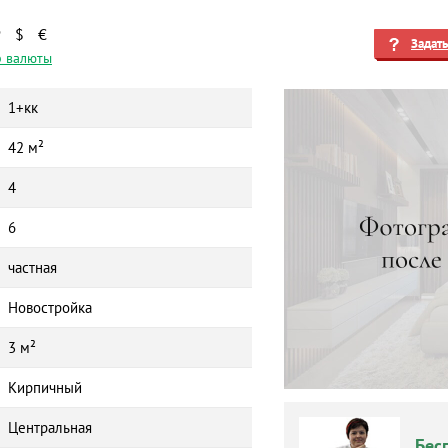
₽
$
€
Задат
 валюты
1+кк
42 м²
4
6
частная
Новостройка
3 м²
Кирпичный
Центральная
Бес