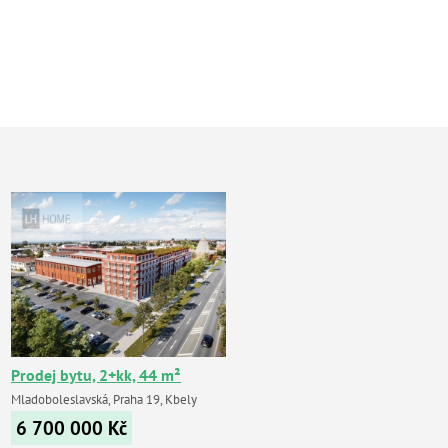
Prodej bytu, 2+kk, 44 m²
Mladoboleslavská, Praha 19, Kbely
6 700 000
Kč