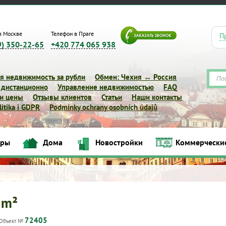
в Москве
Телефон в Праге
П
9) 350-22-65
+420 774 065 938
я недвижимость за рубли
Обмен: Чехия ↔ Россия
 дистанционно
Управление недвижимостью
FAQ
 и цены
Отзывы клиентов
Статьи
Наши контакты
itika i GDPR
Podmínky ochrany osobních údajů
иры
Дома
Новостройки
Коммерчески
Квартиры
Дома
Новостройки
Коммерческие объек
 m²
72405
Объект №