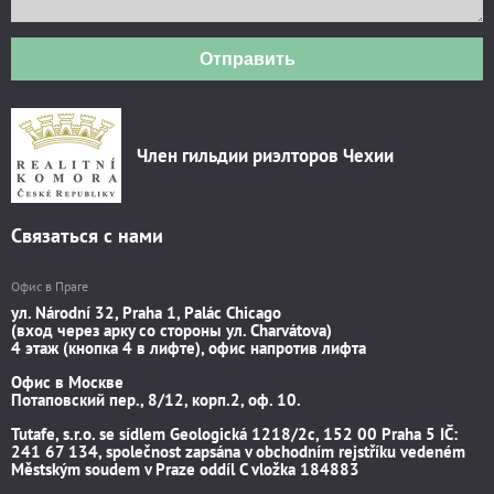
Отправить
Член гильдии риэлторов Чехии
Связаться с нами
Офис в Праге
ул. Národní 32, Praha 1, Palác Chicago
(вход через арку со стороны ул. Charvátova)
4 этаж (кнопка 4 в лифте), офис напротив лифта
Офис в Москве
Потаповский пер., 8/12, корп.2, оф. 10.
Tutafe, s.r.o. se sídlem Geologická 1218/2c, 152 00 Praha 5 IČ:
241 67 134, společnost zapsána v obchodním rejstříku vedeném
Městským soudem v Praze oddíl C vložka 184883