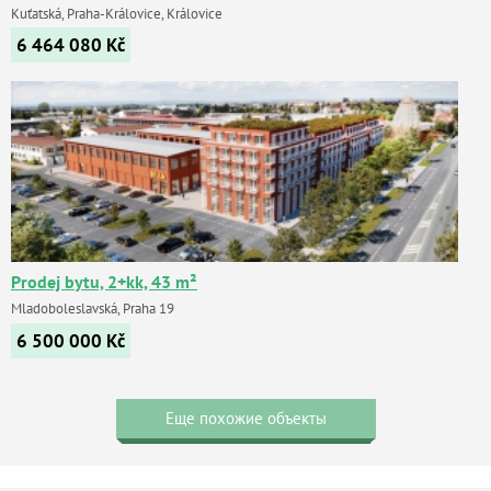
Kuťatská, Praha-Královice, Královice
6 464 080
Kč
Prodej bytu, 2+kk, 43 m²
Mladoboleslavská, Praha 19
6 500 000
Kč
Еще похожие объекты