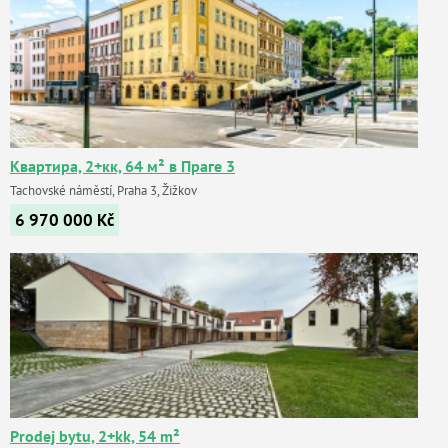
Квартира, 2+кк, 64 м² в Праге 3
Tachovské náměstí, Praha 3, Žižkov
6 970 000
Kč
Prodej bytu, 2+kk, 54 m²