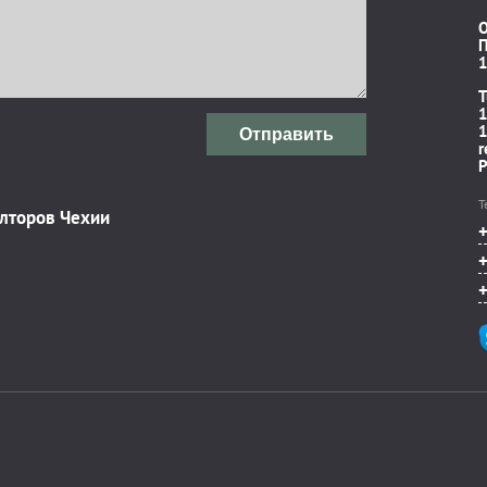
П
1
T
1
1
Отправить
r
P
Т
элторов Чехии