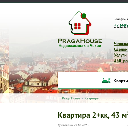
Телефон 
+7 (49
Чешска
Сделки
Услуги
AML pol
Кварт
Praga House
>
Квартиры
Квартира 2+кк, 43 м
Добавлено 29.10.2023