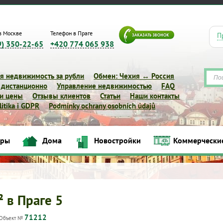
в Москве
Телефон в Праге
П
9) 350-22-65
+420 774 065 938
я недвижимость за рубли
Обмен: Чехия ↔ Россия
 дистанционно
Управление недвижимостью
FAQ
 и цены
Отзывы клиентов
Статьи
Наши контакты
itika i GDPR
Podmínky ochrany osobních údajů
иры
Дома
Новостройки
Коммерчески
Квартиры
Дома
Новостройки
Коммерческие объек
² в Праге 5
71212
Объект №