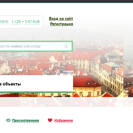
Вход на сайт
рага
:
1 CZK
=
3.87 RUB
Регистрация
е объекты
ты
Просмотренное
Избранное