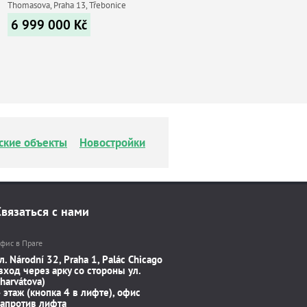
Thomasova, Praha 13, Třebonice
6 999 000
Kč
ские объекты
Новостройки
Связаться с нами
фис в Праге
л. Národní 32, Praha 1, Palác Chicago
вход через арку со стороны ул.
harvátova)
 этаж (кнопка 4 в лифте), офис
апротив лифта