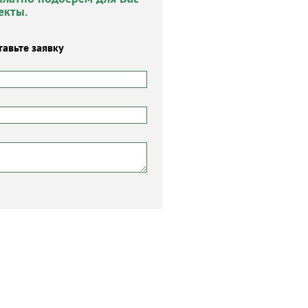
екты.
тавьте заявку