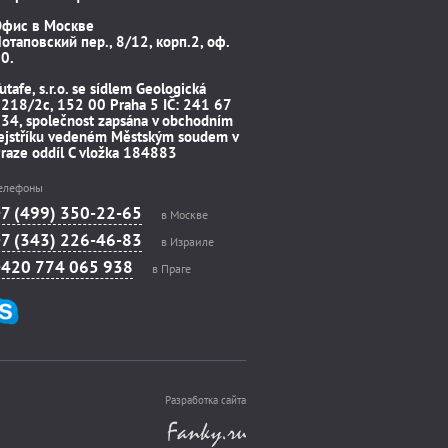
Офис в Москве
отаповский пер., 8/12, корп.2, оф.
0.
utafe, s.r.o. se sídlem Geologická
218/2c, 152 00 Praha 5 IČ: 241 67
34, společnost zapsána v obchodním
ejstříku vedeném Městským soudem v
raze oddíl C vložka 184883
елефоны
+7 (499) 350-22-65
в Москве
+7 (343) 226-46-83
в Израиле
+420 774 065 938
в Праге
Разработка сайта