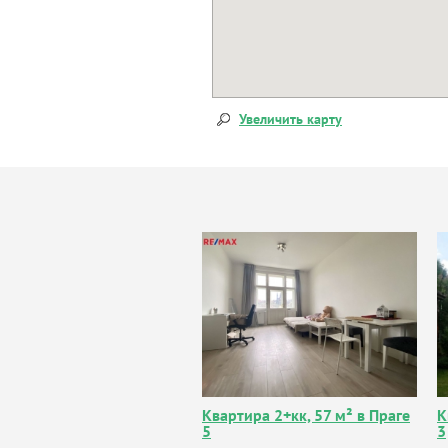
Увеличить карту
Квартира 2+кк, 57 м² в Праге
К
5
3