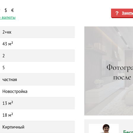
₽
$
€
Задат
 валюты
2+кк
43 м²
2
5
частная
Новостройка
13 м²
18 м²
Кирпичный
Бес