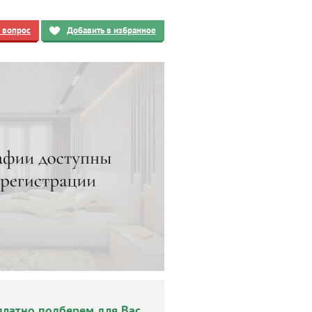
ь вопрос
Добавить в избранное
платно подберем для Вас