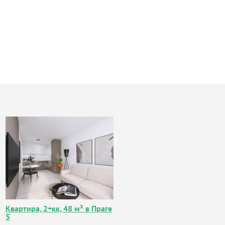
Квартира, 2+кк, 48 м² в Праге
5