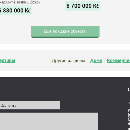
kapslovně, Praha 3, Žižkov
6 700 000
Kč
6 880 000
Kč
Еще похожие объекты
артиры
Дома
Коммерче
Другие разделы
О
у
(
C
4
н