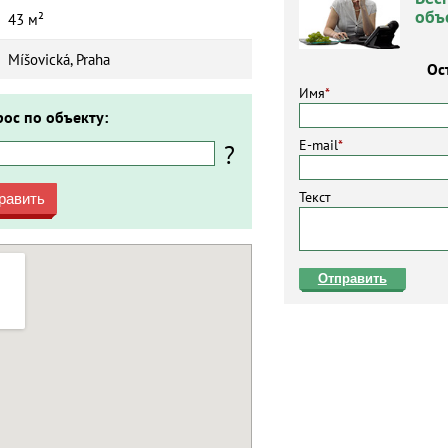
объ
43 м²
Míšovická, Praha
Ос
Имя
*
рос по объекту:
E-mail
*
?
Текст
равить
Отправить