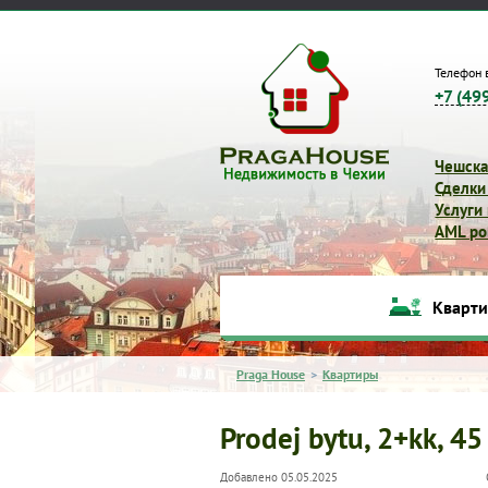
Телефон 
+7 (49
Чешска
Сделки
Услуги
AML pol
Кварт
Praga House
>
Квартиры
Prodej bytu, 2+kk, 45
Добавлено 05.05.2025