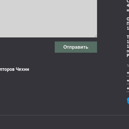
C
4
н
П
1
T
1
1
Отправить
r
P
Т
элторов Чехии