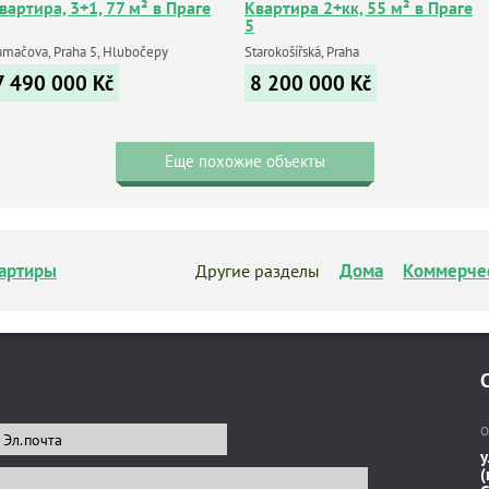
вартира, 3+1, 77 м² в Праге
Квартира 2+кк, 55 м² в Праге
5
amačova, Praha 5, Hlubočepy
Starokošířská, Praha
7 490 000
Kč
8 200 000
Kč
Еще похожие объекты
артиры
Дома
Коммерче
Другие разделы
О
у
(