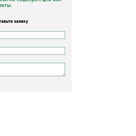
екты.
тавьте заявку