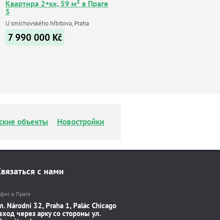
Квартира 2+кк, 59 м² в Праге
5
U smíchovského hřbitova, Praha
7 990 000
Kč
ские объекты
Новостройки
Связаться с нами
фис в Праге
л. Národní 32, Praha 1, Palác Chicago
вход через арку со стороны ул.