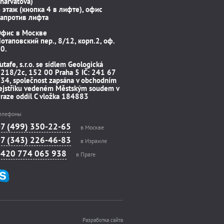
harvátova)
 этаж (кнопка 4 в лифте), офис
апротив лифта
Офис в Москве
отаповский пер., 8/12, корп.2, оф.
0.
utafe, s.r.o. se sídlem Geologická
218/2c, 152 00 Praha 5 IČ: 241 67
34, společnost zapsána v obchodním
ejstříku vedeném Městským soudem v
raze oddíl C vložka 184883
елефоны
+7 (499) 350-22-65
в Москве
+7 (343) 226-46-83
в Израиле
+420 774 065 938
в Праге
Разработка сайта