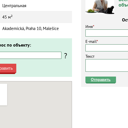
объ
Центральная
45 м²
Ос
Имя
*
Akademická, Praha 10, Malešice
E-mail
*
рос по объекту:
?
Текст
равить
Отправить