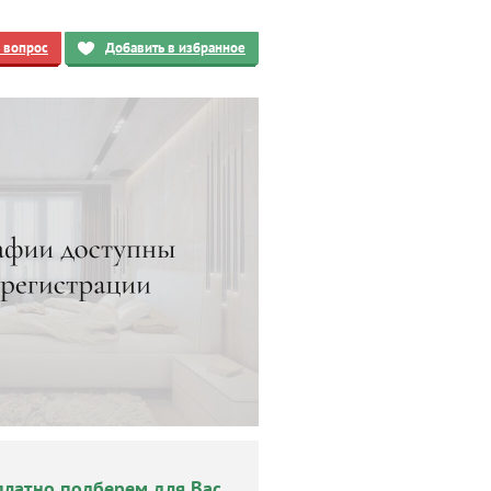
ь вопрос
Добавить в избранное
платно подберем для Вас