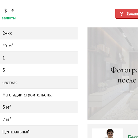
$
€
Задат
 валюты
2+кк
45 м²
1
3
частная
На стадии строительства
3 м²
2 м²
Центральный
Бес