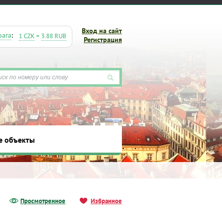
Вход на сайт
рага
:
1 CZK
=
3.88 RUB
Регистрация
е объекты
ты
Просмотренное
Избранное