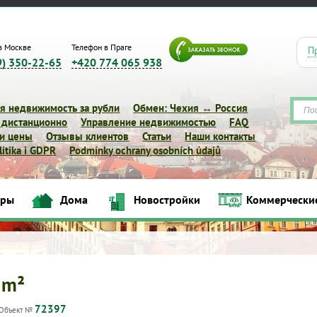
в Москве
Телефон в Праге
П
9) 350-22-65
+420 774 065 938
я недвижимость за рубли
Обмен: Чехия ↔ Россия
 дистанционно
Управление недвижимостью
FAQ
 и цены
Отзывы клиентов
Статьи
Наши контакты
itika i GDPR
Podmínky ochrany osobních údajů
иры
Дома
Новостройки
Коммерчески
Квартиры
Дома
Новостройки
Коммерческие объек
 m²
72397
Объект №