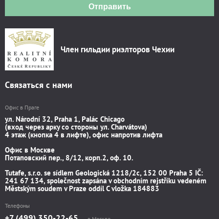
Отправить
Член гильдии риэлторов Чехии
Связаться с нами
Офис в Праге
ул. Národní 32, Praha 1, Palác Chicago
(вход через арку со стороны ул. Charvátova)
4 этаж (кнопка 4 в лифте), офис напротив лифта
Офис в Москве
Потаповский пер., 8/12, корп.2, оф. 10.
Tutafe, s.r.o. se sídlem Geologická 1218/2c, 152 00 Praha 5 IČ:
241 67 134, společnost zapsána v obchodním rejstříku vedeném
Městským soudem v Praze oddíl C vložka 184883
Телефоны
+7 (499) 350-22-65
в Москве