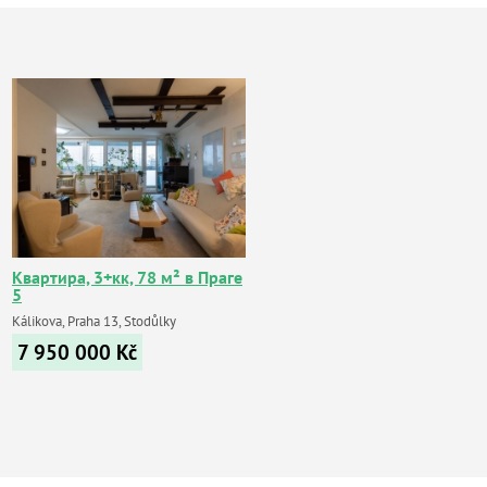
Квартира, 3+кк, 78 м² в Праге
5
Kálikova, Praha 13, Stodůlky
7 950 000
Kč