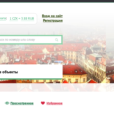
Вход на сайт
рага
:
1 CZK
=
3.88 RUB
Регистрация
е объекты
ты
Просмотренное
Избранное