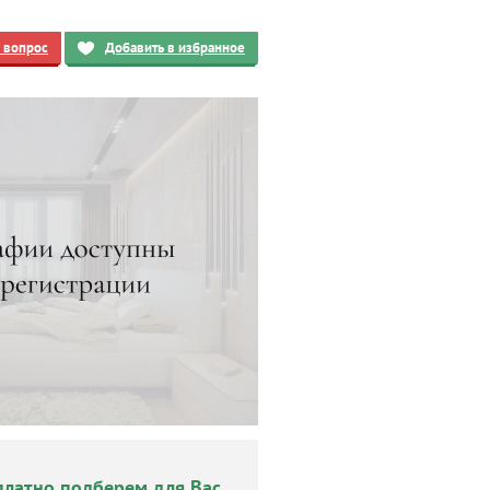
ь вопрос
Добавить в избранное
платно подберем для Вас