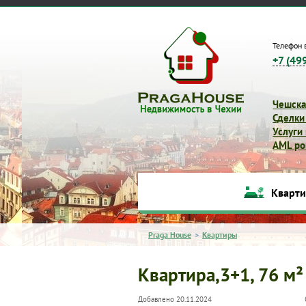
Телефон 
+7 (49
Чешска
Сделки
Услуги
AML pol
Кварт
Praga House
>
Квартиры
Квартира,3+1, 76 м²
Добавлено 20.11.2024