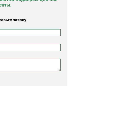
екты.
тавьте заявку