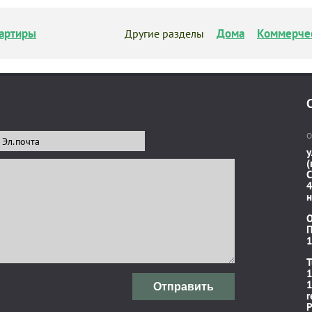
артиры
Дома
Коммерче
Другие разделы
О
у
(
C
4
н
П
1
T
1
1
Отправить
r
P