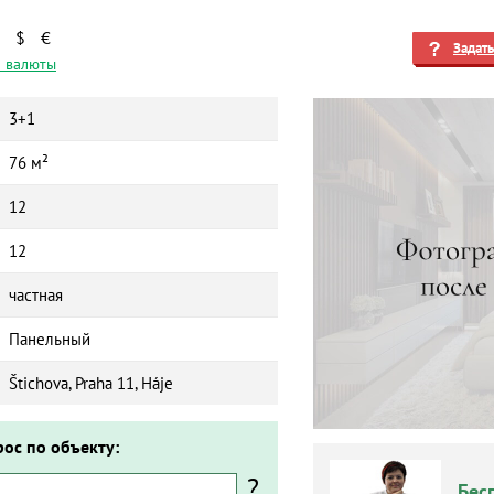
$
€
Задат
 валюты
3+1
76 м²
12
12
частная
Панельный
Štichova, Praha 11, Háje
рос по объекту:
?
Бес