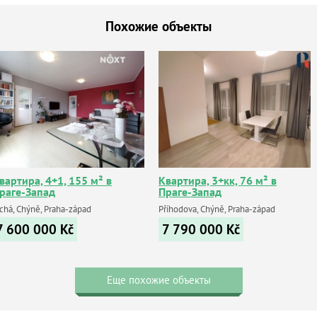
Похожие объекты
вартира, 4+1, 155 м² в
Квартира, 3+кк, 76 м² в
раге-Запад
Праге-Запад
ichá, Chýně, Praha-západ
Příhodova, Chýně, Praha-západ
7 600 000
Kč
7 790 000
Kč
Еще похожие объекты