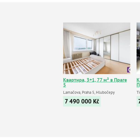
Квартира, 3+1, 77 м² в Праге
К
5
П
Lamačova, Praha 5, Hlubočepy
T
7 490 000
Kč