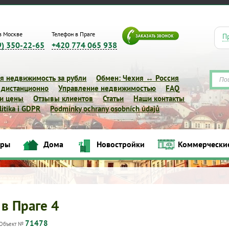
в Москве
Телефон в Праге
П
9) 350-22-65
+420 774 065 938
я недвижимость за рубли
Обмен: Чехия ↔ Россия
 дистанционно
Управление недвижимостью
FAQ
 и цены
Отзывы клиентов
Статьи
Наши контакты
itika i GDPR
Podmínky ochrany osobních údajů
иры
Дома
Новостройки
Коммерчески
Квартиры
Дома
Новостройки
Коммерческие объек
 в Праге 4
71478
Объект №