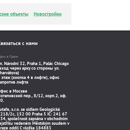
ские объекты
Новостройки
Связаться с нами
фис в Праге
л. Národní 32, Praha 1, Palác Chicago
вход через арку со стороны ул.
harvátova)
 этаж (кнопка 4 в лифте), офис
апротив лифта
Офис в Москве
отаповский пер., 8/12, корп.2, оф.
0.
utafe, s.r.o. se sídlem Geologická
218/2c, 152 00 Praha 5 IČ: 241 67
34, společnost zapsána v obchodním
ejstříku vedeném Městským soudem v
raze oddíl C vložka 184883