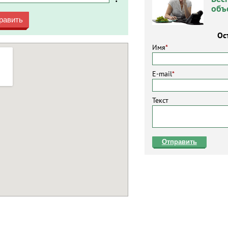
объ
равить
Ос
Имя
*
E-mail
*
Текст
Отправить