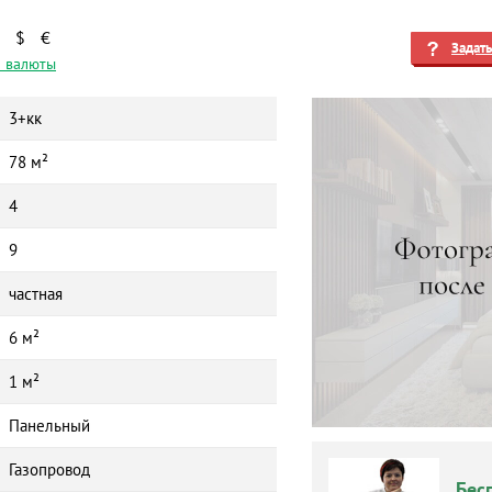
$
€
Задат
 валюты
3+кк
78 м²
4
9
частная
6 м²
1 м²
Панельный
Газопровод
Бес