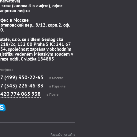
harvátova)
 этаж (кнопка 4 в лифте), офис
апротив лифта
Офис в Москве
отаповский пер., 8/12, корп.2, оф.
0.
utafe, s.r.o. se sídlem Geologická
218/2c, 152 00 Praha 5 IČ: 241 67
34, společnost zapsána v obchodním
ejstříku vedeném Městským soudem v
raze oddíl C vložka 184883
елефоны
+7 (499) 350-22-65
в Москве
+7 (343) 226-46-83
в Израиле
+420 774 065 938
в Праге
Разработка сайта