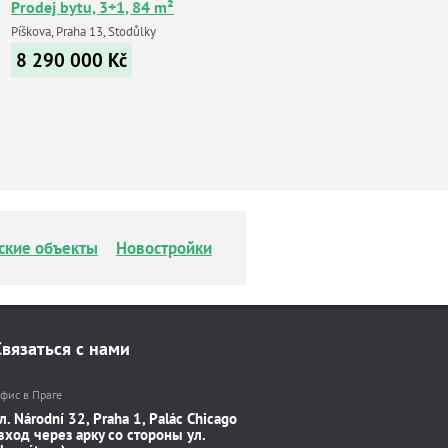
Prodej bytu, 3+1, 84 m²
Píškova, Praha 13, Stodůlky
8 290 000
Kč
ские объекты
Новостройки
Связаться с нами
фис в Праге
л. Národní 32, Praha 1, Palác Chicago
вход через арку со стороны ул.