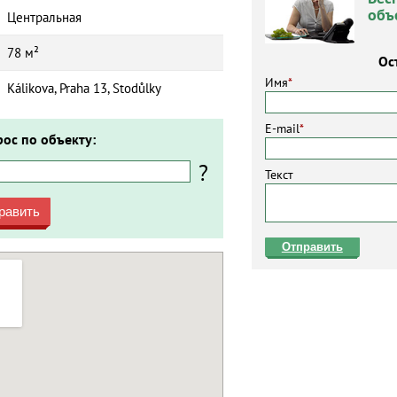
объ
Центральная
78 м²
Ос
Имя
*
Kálikova, Praha 13, Stodůlky
E-mail
*
рос по объекту:
?
Текст
равить
Отправить