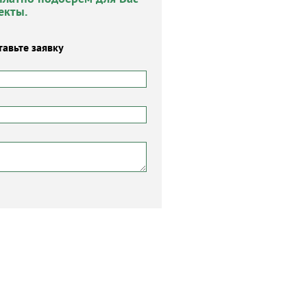
екты.
тавьте заявку