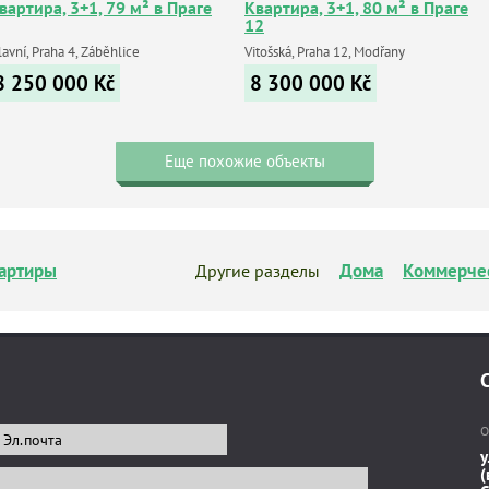
вартира, 3+1, 79 м² в Праге
Квартира, 3+1, 80 м² в Праге
12
avní, Praha 4, Záběhlice
Vitošská, Praha 12, Modřany
8 250 000
Kč
8 300 000
Kč
Еще похожие объекты
артиры
Дома
Коммерче
Другие разделы
О
у
(