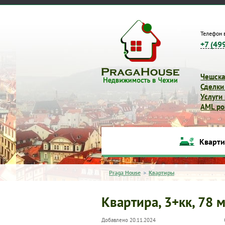
Телефон 
+7 (49
Чешска
Сделки
Услуги
AML pol
Кварт
Praga House
>
Квартиры
Квартира, 3+кк, 78 м
Добавлено 20.11.2024