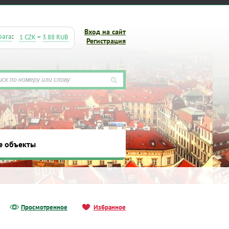
Вход на сайт
рага
:
1 CZK
=
3.88 RUB
Регистрация
е объекты
ты
Просмотренное
Избранное