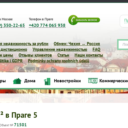
в Москве
Телефон в Праге
П
9) 350-22-65
+420 774 065 938
я недвижимость за рубли
Обмен: Чехия ↔ Россия
 дистанционно
Управление недвижимостью
FAQ
 и цены
Отзывы клиентов
Статьи
Наши контакты
itika i GDPR
Podmínky ochrany osobních údajů
иры
Дома
Новостройки
Коммерчески
Квартиры
Дома
Новостройки
Коммерческие объек
² в Праге 5
71501
Объект №