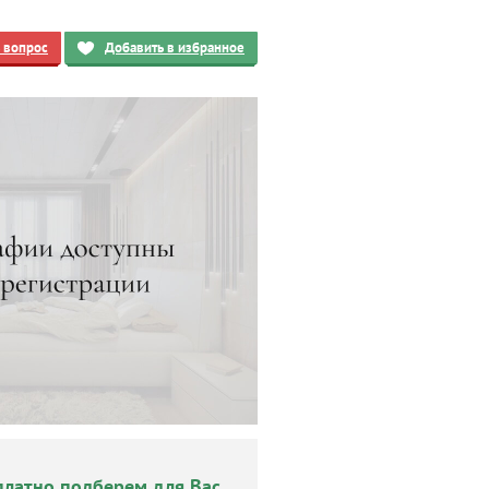
ь вопрос
Добавить в избранное
платно подберем для Вас