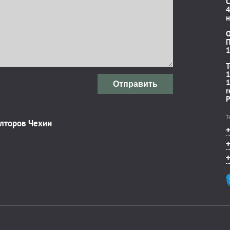
C
4
н
П
1
T
1
1
Отправить
r
P
Т
элторов Чехии