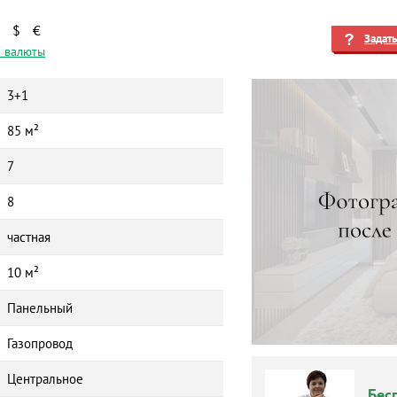
$
€
Задат
 валюты
3+1
85 м²
7
8
частная
10 м²
Панельный
Газопровод
Центральное
Бес