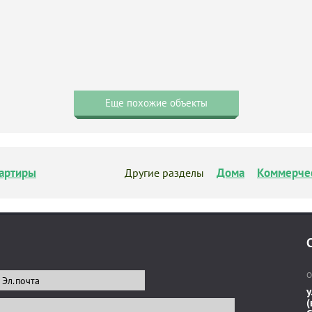
Еще похожие объекты
артиры
Дома
Коммерче
Другие разделы
О
у
(