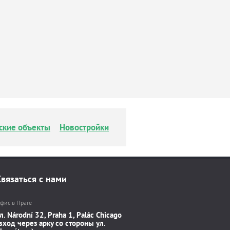
ские объекты
Новостройки
Связаться с нами
фис в Праге
л. Národní 32, Praha 1, Palác Chicago
вход через арку со стороны ул.