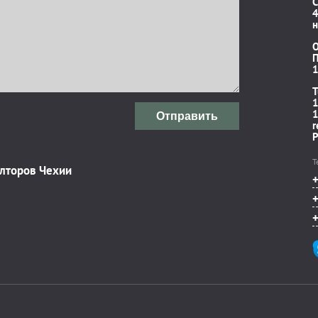
C
4
н
П
1
T
1
1
Отправить
r
P
Т
элторов Чехии