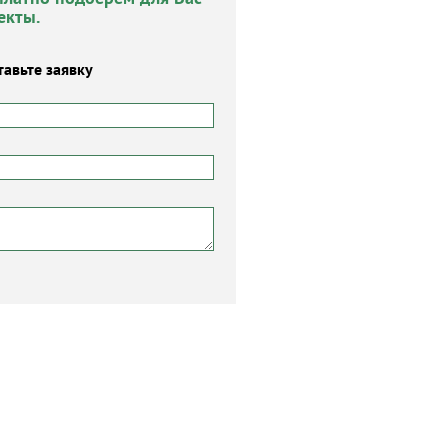
екты.
тавьте заявку