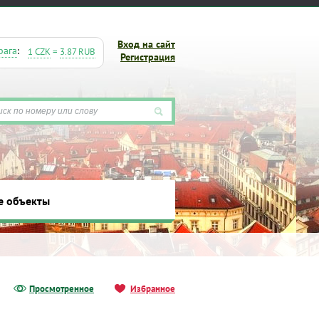
Вход на сайт
рага
:
1 CZK
=
3.87 RUB
Регистрация
е объекты
ты
Просмотренное
Избранное