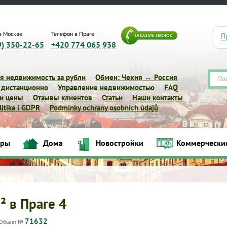
в Москве
Телефон в Праге
П
9) 350-22-65
+420 774 065 938
я недвижимость за рубли
Обмен: Чехия ↔ Россия
 дистанционно
Управление недвижимостью
FAQ
 и цены
Отзывы клиентов
Статьи
Наши контакты
itika i GDPR
Podmínky ochrany osobních údajů
иры
Дома
Новостройки
Коммерчески
Квартиры
Дома
Новостройки
Коммерческие объек
² в Праге 4
71632
Объект №