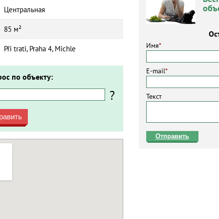
объ
Центральная
85 м²
Ос
Имя
*
Při trati, Praha 4, Michle
E-mail
*
рос по объекту:
?
Текст
равить
Отправить