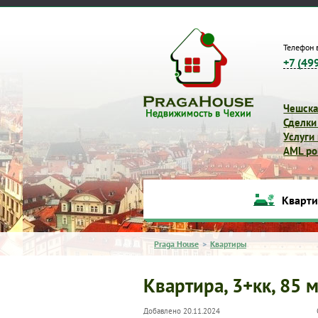
Телефон 
+7 (49
Чешска
Сделки
Услуги
AML pol
Кварт
Praga House
>
Квартиры
Квартира, 3+кк, 85 м
Добавлено 20.11.2024