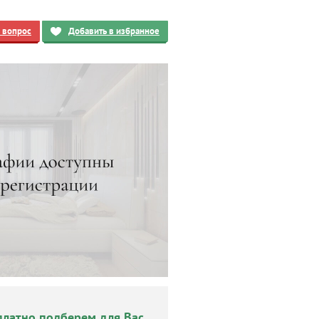
ь вопрос
Добавить в избранное
платно подберем для Вас