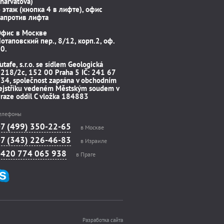
harvátova)
 этаж (кнопка 4 в лифте), офис
апротив лифта
Офис в Москве
отаповский пер., 8/12, корп.2, оф.
0.
utafe, s.r.o. se sídlem Geologická
218/2c, 152 00 Praha 5 IČ: 241 67
34, společnost zapsána v obchodním
ejstříku vedeném Městským soudem v
raze oddíl C vložka 184883
елефоны
+7 (499) 350-22-65
в Москве
+7 (343) 226-46-83
в Израиле
+420 774 065 938
в Праге
Разработка сайта