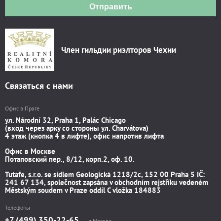
Отправить
Член гильдии риэлторов Чехии
Связаться с нами
Офис в Праге
ул. Národní 32, Praha 1, Palác Chicago
(вход через арку со стороны ул. Charvátova)
4 этаж (кнопка 4 в лифте), офис напротив лифта
Офис в Москве
Потаповский пер., 8/12, корп.2, оф. 10.
Tutafe, s.r.o. se sídlem Geologická 1218/2c, 152 00 Praha 5 IČ:
241 67 134, společnost zapsána v obchodním rejstříku vedeném
Městským soudem v Praze oddíl C vložka 184883
Телефоны
+7 (499) 350-22-65
в Москве