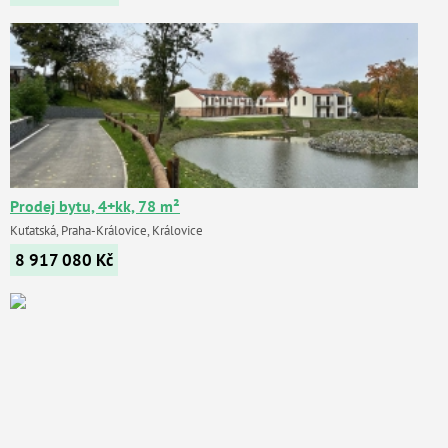
Prodej bytu, 4+kk, 78 m²
Kuťatská, Praha-Královice, Královice
8 917 080
Kč