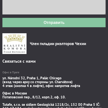
Отправить
Член гильдии риэлторов Чехии
Связаться с нами
Офис в Праге
ул. Národní 32, Praha 1, Palác Chicago
(вход через арку со стороны ул. Charvátova)
4 этаж (кнопка 4 в лифте), офис напротив лифта
Офис в Москве
Потаповский пер., 8/12, корп.2, оф. 10.
Tutafe, s.r.o. se sídlem Geologická 1218/2c, 152 00 Praha 5 IČ: