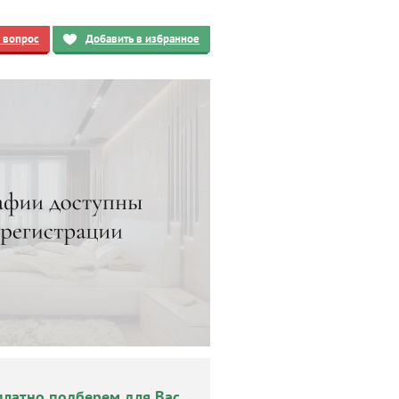
ь вопрос
Добавить в избранное
платно подберем для Вас