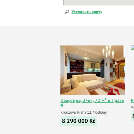
Увеличить карту
Квартира, 3+кк, 72 м² в Праге
P
4
P
Krouzova, Praha 12, Modřany
8 290 000
Kč