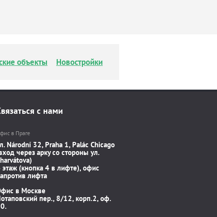
ские объекты
Новостройки
Связаться с нами
фис в Праге
л. Národní 32, Praha 1, Palác Chicago
вход через арку со стороны ул.
harvátova)
 этаж (кнопка 4 в лифте), офис
апротив лифта
Офис в Москве
отаповский пер., 8/12, корп.2, оф.
0.