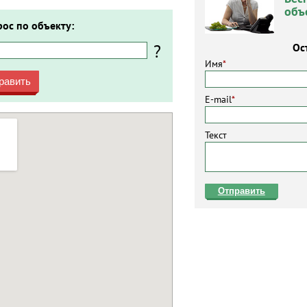
объ
рос по объекту:
?
Ос
Имя
*
равить
E-mail
*
Текст
Отправить