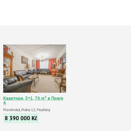
Квартира, 3+1, 76 м² в Праге
4
Plovdivská, Praha 12, Modřany
8 390 000
Kč