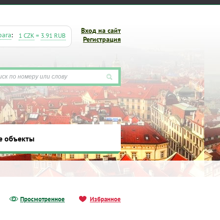
Вход на сайт
рага
:
1 CZK
=
3.91 RUB
Регистрация
е объекты
ты
Просмотренное
Избранное