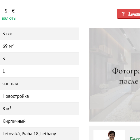
₽
$
€
Задат
 валюты
3+кк
69 м²
3
1
частная
Новостройка
8 м²
Кирпичный
Letovská, Praha 18, Letňany
Бес