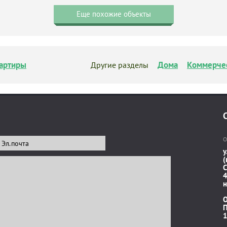
Еще похожие объекты
артиры
Дома
Коммерче
Другие разделы
О
у
(
C
4
н
П
1