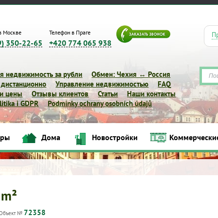
в Москве
Телефон в Праге
П
9) 350-22-65
+420 774 065 938
я недвижимость за рубли
Обмен: Чехия ↔ Россия
 дистанционно
Управление недвижимостью
FAQ
 и цены
Отзывы клиентов
Статьи
Наши контакты
itika i GDPR
Podmínky ochrany osobních údajů
иры
Дома
Новостройки
Коммерчески
Квартиры
Дома
Новостройки
Коммерческие объек
 m²
72358
Объект №