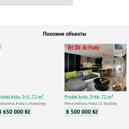
Похожие объекты
rodej bytu, 3+1, 72 m²
Prodej bytu, 3+kk, 72 m²
rosluněná, Praha 5, Hlubočepy
Přecechtělova, Praha 13, Stodůlky
8 650 000
Kč
8 500 000
Kč