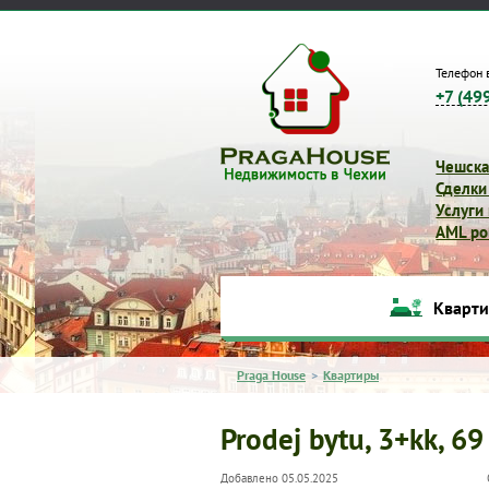
Телефон 
+7 (49
Чешска
Сделки
Услуги
AML pol
Кварт
Praga House
>
Квартиры
Prodej bytu, 3+kk, 69
Добавлено 05.05.2025