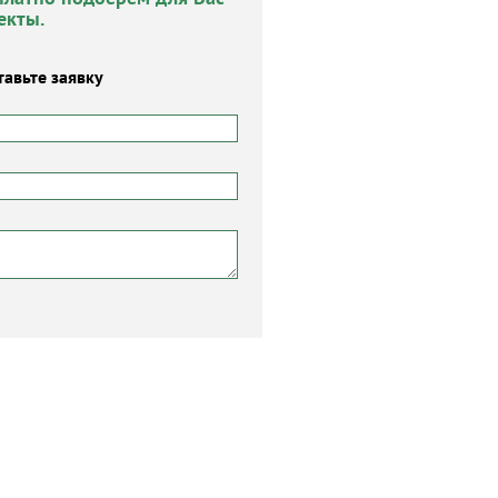
екты.
тавьте заявку