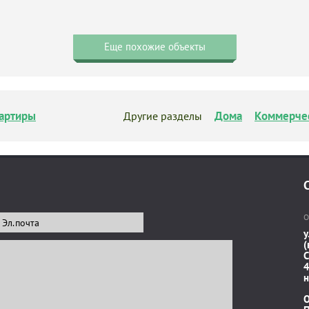
Еще похожие объекты
артиры
Дома
Коммерче
Другие разделы
О
у
(
C
4
н