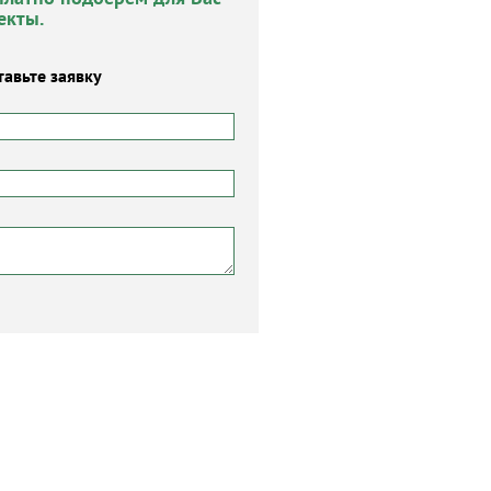
екты.
тавьте заявку