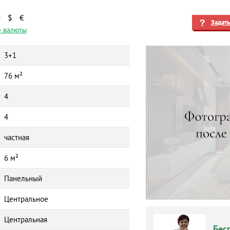
₽
$
€
Задат
 валюты
3+1
76 м²
4
4
частная
6 м²
Панельный
Центральное
Центральная
Бес