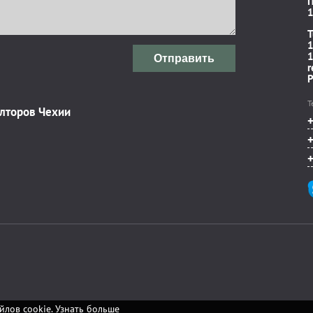
П
1
T
1
1
Отправить
r
P
Т
элторов Чехии
йлов cookie.
Узнать больше