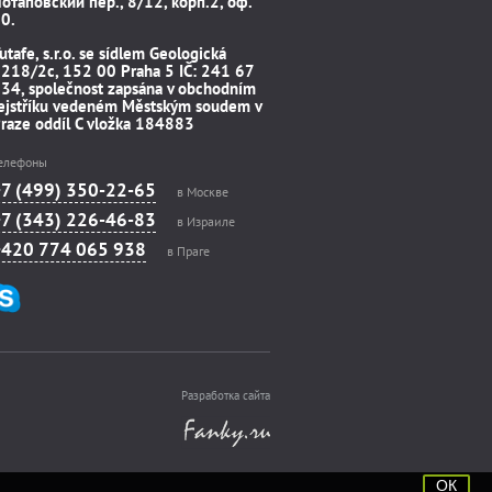
отаповский пер., 8/12, корп.2, оф.
0.
utafe, s.r.o. se sídlem Geologická
218/2c, 152 00 Praha 5 IČ: 241 67
34, společnost zapsána v obchodním
ejstříku vedeném Městským soudem v
raze oddíl C vložka 184883
елефоны
+7 (499) 350-22-65
в Москве
+7 (343) 226-46-83
в Израиле
+420 774 065 938
в Праге
Разработка сайта
ОК