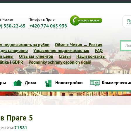
в Москве
Телефон в Праге
П
9) 350-22-65
+420 774 065 938
я недвижимость за рубли
Обмен: Чехия ↔ Россия
 дистанционно
Управление недвижимостью
FAQ
 и цены
Отзывы клиентов
Статьи
Наши контакты
itika i GDPR
Podmínky ochrany osobních údajů
иры
Дома
Новостройки
Коммерчески
Квартиры
Дома
Новостройки
Коммерческие объек
 в Праге 5
71581
Объект №