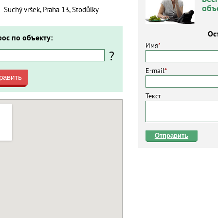
объ
Suchý vršek, Praha 13, Stodůlky
Ос
рос по объекту:
Имя
*
?
E-mail
*
равить
Текст
Отправить