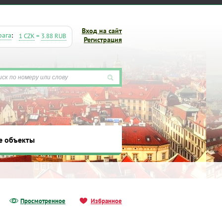
Вход на сайт
рага
:
1 CZK
=
3.88 RUB
Регистрация
е объекты
ты
Просмотренное
Избранное