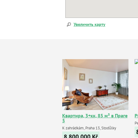
Увеличить карту
Квартира, 3+кк, 85 м² в Праге
P
5
P
K zahrádkám, Praha 13, Stodůlky
8 800 000
Kč