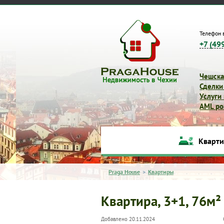
Телефон 
+7 (49
Чешска
Сделки
Услуги
AML pol
Кварт
Praga House
>
Квартиры
Квартира, 3+1, 76м²
Добавлено 20.11.2024