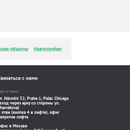
ские объекты
Новостройки
Связаться с нами
фис в Праге
л. Národní 32, Praha 1, Palác Chicago
вход через арку со стороны ул.
harvátova)
 этаж (кнопка 4 в лифте), офис
апротив лифта
Офис в Москве