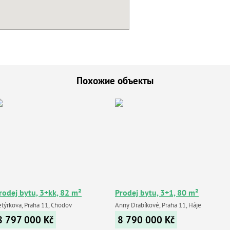
Похожие объекты
rodej bytu, 3+kk, 82 m²
Prodej bytu, 3+1, 80 m²
etýrkova, Praha 11, Chodov
Anny Drabíkové, Praha 11, Háje
8 797 000
Kč
8 790 000
Kč