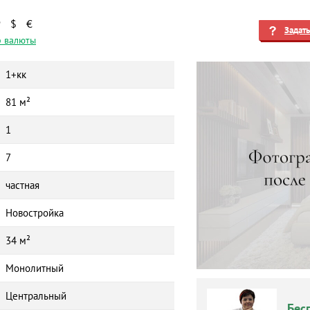
₽
$
€
Задат
 валюты
1+кк
81 м²
1
7
частная
Новостройка
34 м²
Монолитный
Центральный
Бес