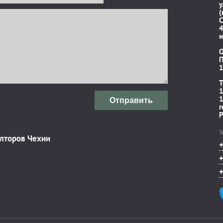
у
(
C
4
н
П
1
T
1
1
Отправить
r
P
Т
элторов Чехии