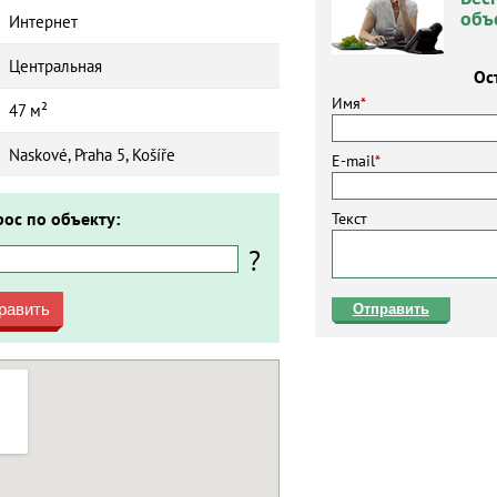
объ
Интернет
Центральная
Ос
Имя
*
47 м²
Naskové, Praha 5, Košíře
E-mail
*
рос по объекту:
Текст
?
равить
Отправить