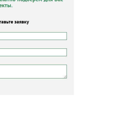
екты.
тавьте заявку