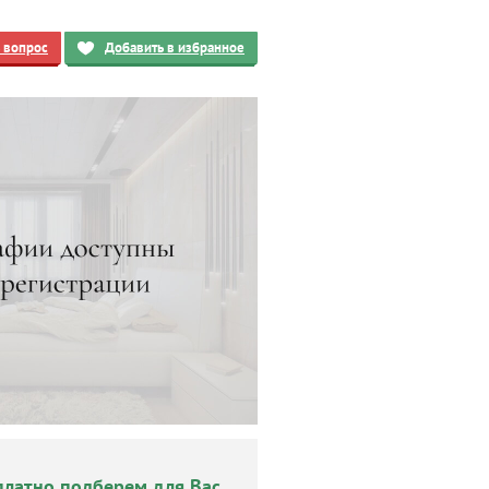
ь вопрос
Добавить в избранное
платно подберем для Вас