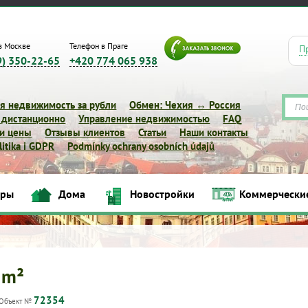
в Москве
Телефон в Праге
П
9) 350-22-65
+420 774 065 938
я недвижимость за рубли
Обмен: Чехия ↔ Россия
 дистанционно
Управление недвижимостью
FAQ
 и цены
Отзывы клиентов
Статьи
Наши контакты
itika i GDPR
Podmínky ochrany osobních údajů
иры
Дома
Новостройки
Коммерчески
Квартиры
Дома
Новостройки
Коммерческие объек
 m²
72354
Объект №