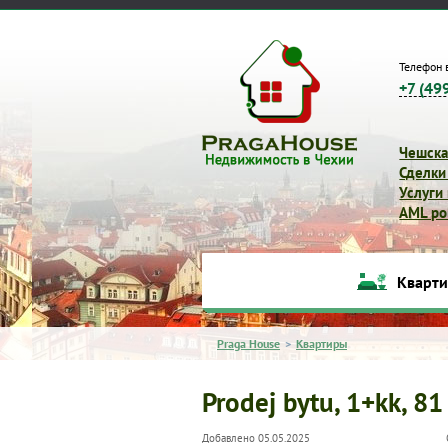
Телефон 
+7 (49
Чешска
Сделки
Услуги
AML pol
Кварт
Praga House
>
Квартиры
Prodej bytu, 1+kk, 81
Добавлено 05.05.2025