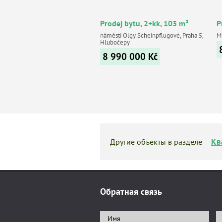
Prodej bytu, 2+kk, 103 m²
P
náměstí Olgy Scheinpflugové, Praha 5,
Mí
Hlubočepy
8 990 000
Kč
Кв
Другие объекты в разделе
Обратная связь