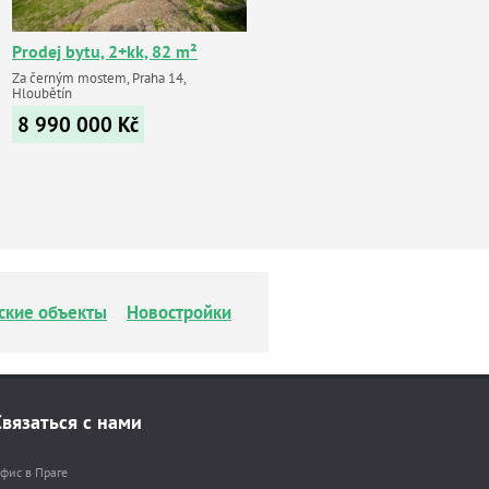
Prodej bytu, 2+kk, 82 m²
Za černým mostem, Praha 14,
Hloubětín
8 990 000
Kč
ские объекты
Новостройки
Связаться с нами
фис в Праге