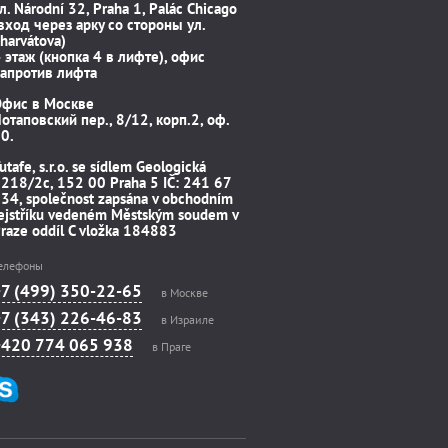
л. Národní 32, Praha 1, Palác Chicago
вход через арку со стороны ул.
harvátova)
 этаж (кнопка 4 в лифте), офис
апротив лифта
Офис в Москве
отаповский пер., 8/12, корп.2, оф.
0.
utafe, s.r.o. se sídlem Geologická
218/2c, 152 00 Praha 5 IČ: 241 67
34, společnost zapsána v obchodním
ejstříku vedeném Městským soudem v
raze oddíl C vložka 184883
елефоны
+7 (499) 350-22-65
в Москве
+7 (343) 226-46-83
в Израиле
+420 774 065 938
в Праге