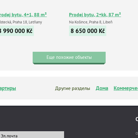
rodej bytu, 4+1, 88 m²
Prodej bytu, 2+kk, 87 m²
stecká, Praha 18, Letňany
Na Košince, Praha 8, Libeň
8 990 000
Kč
8 650 000
Kč
Еще похожие объекты
артиры
Дома
Коммерче
Другие разделы
О