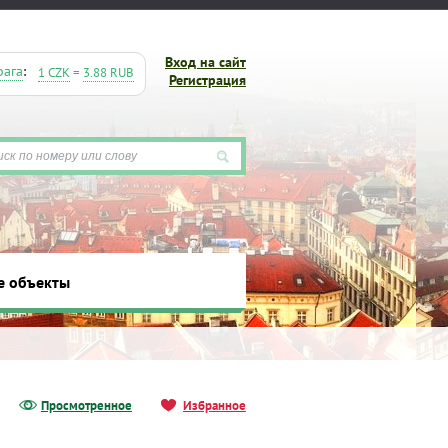
Вход на сайт
рага
:
1 CZK
=
3.88 RUB
Регистрация
е объекты
ты
Просмотренное
Избранное