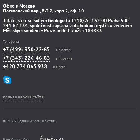
Офис в Москве
Потаповский пер., 8/12, корп.2, оф. 10.
Tutafe, s.r.o. se sídlem Geologická 1218/2c, 152 00 Praha 5 IČ:
241 67 134, společnost zapsána v obchodním rejstříku vedeném
Městským soudem v Praze oddíl C vložka 184883
Телефоны
+7 (499) 350-22-65
в Москве
+7 (343) 226-46-83
в Израиле
+420 774 065 938
в Праге
полная версия сайта
© 2026 Недвижимость в Чехии.
Разработка сайта