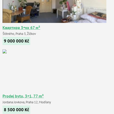
Квартира 3+кк 67 м²
Štítného, Praha 3, Žižkov
9 000 000
Kč
Prodej bytu, 3+1, 77 m²
Jordana Jovkova, Praha 12, Modřany
8 500 000
Kč