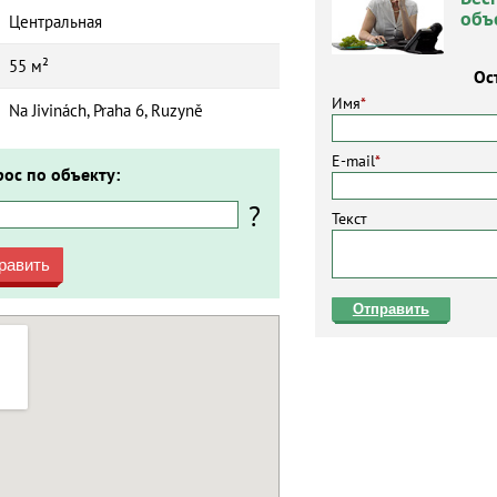
объ
Центральная
55 м²
Ос
Имя
*
Na Jivinách, Praha 6, Ruzyně
E-mail
*
рос по объекту:
?
Текст
равить
Отправить