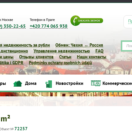
в Москве
Телефон в Праге
П
9) 350-22-65
+420 774 065 938
я недвижимость за рубли
Обмен: Чехия ↔ Россия
 дистанционно
Управление недвижимостью
FAQ
 и цены
Отзывы клиентов
Статьи
Наши контакты
itika i GDPR
Podmínky ochrany osobních údajů
иры
Дома
Новостройки
Коммерчески
Квартиры
Дома
Новостройки
Коммерческие объек
 m²
72257
Объект №