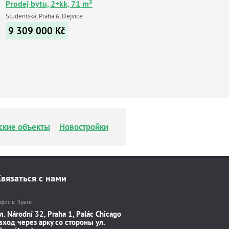
Prodej bytu, 2+kk, 71 m²
Studentská, Praha 6, Dejvice
9 309 000
Kč
ские объекты
Новостройки
Связаться с нами
фис в Праге
л. Národní 32, Praha 1, Palác Chicago
вход через арку со стороны ул.