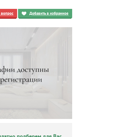
ь вопрос
Добавить в избранное
платно подберем для Вас