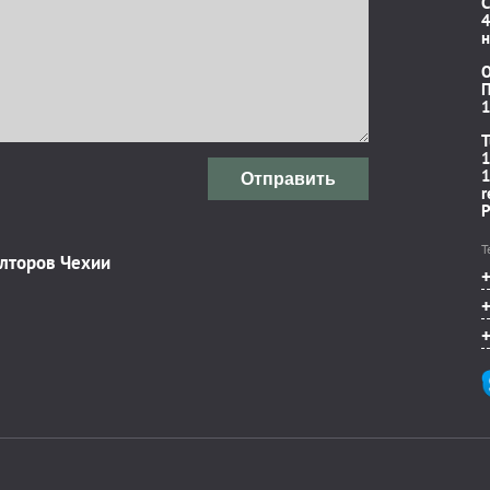
C
4
н
П
1
T
1
1
Отправить
r
P
Т
элторов Чехии