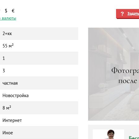
₽
$
€
Задат
 валюты
2+кк
55 м²
1
3
частная
Новостройка
8 м²
Интернет
Иное
Бес