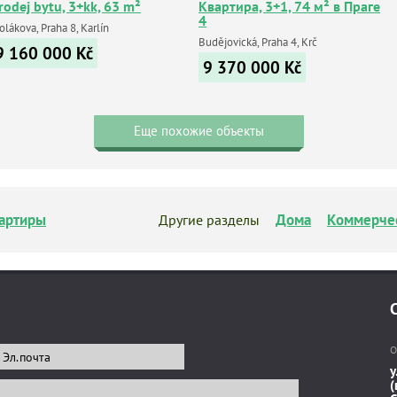
rodej bytu, 3+kk, 63 m²
Квартира, 3+1, 74 м² в Праге
4
lákova, Praha 8, Karlín
Budějovická, Praha 4, Krč
9 160 000
Kč
9 370 000
Kč
Еще похожие объекты
артиры
Дома
Коммерче
Другие разделы
О
у
(