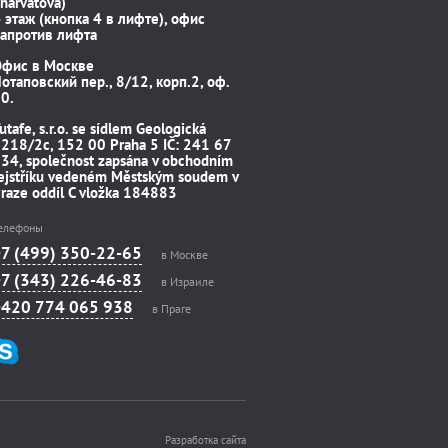
harvátova)
 этаж (кнопка 4 в лифте), офис
апротив лифта
Офис в Москве
отаповский пер., 8/12, корп.2, оф.
0.
utafe, s.r.o. se sídlem Geologická
218/2c, 152 00 Praha 5 IČ: 241 67
34, společnost zapsána v obchodním
ejstříku vedeném Městským soudem v
raze oddíl C vložka 184883
елефоны
+7 (499) 350-22-65
в Москве
+7 (343) 226-46-83
в Израиле
+420 774 065 938
в Праге
Разработка сайта