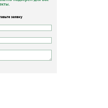
екты.
тавьте заявку