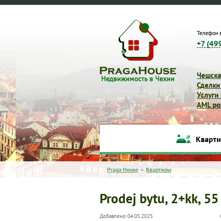
Телефон 
+7 (49
Чешска
Сделки
Услуги
AML pol
Кварт
Praga House
>
Квартиры
Prodej bytu, 2+kk, 55
Добавлено 04.05.2025