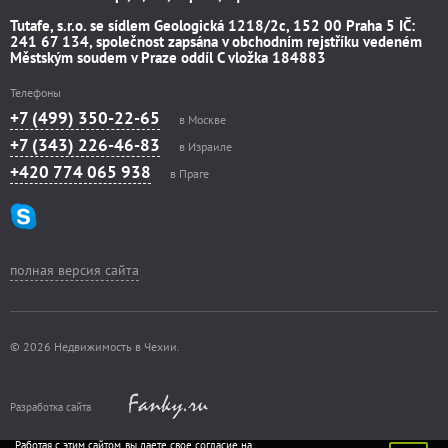
Tutafe, s.r.o. se sídlem Geologická 1218/2c, 152 00 Praha 5 IČ:
241 67 134, společnost zapsána v obchodním rejstříku vedeném
Městským soudem v Praze oddíl C vložka 184883
Телефоны
+7 (499) 350-22-65
в Москве
+7 (343) 226-46-83
в Израиле
+420 774 065 938
в Праге
полная версия сайта
© 2026 Недвижимость в Чехии.
Разработка сайта
Работая с этим сайтом, вы даете свое согласие на