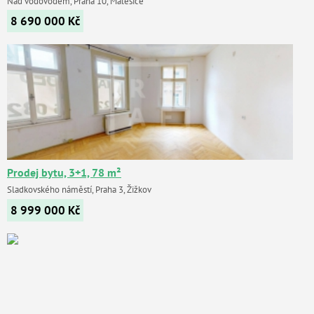
Nad vodovodem, Praha 10, Malešice
8 690 000
Kč
Prodej bytu, 3+1, 78 m²
Sladkovského náměstí, Praha 3, Žižkov
8 999 000
Kč