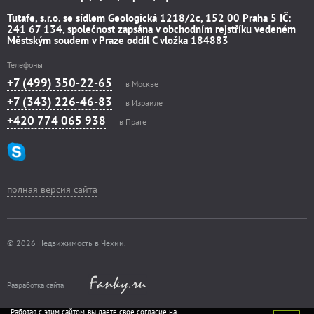
Tutafe, s.r.o. se sídlem Geologická 1218/2c, 152 00 Praha 5 IČ:
241 67 134, společnost zapsána v obchodním rejstříku vedeném
Městským soudem v Praze oddíl C vložka 184883
Телефоны
+7 (499) 350-22-65
в Москве
+7 (343) 226-46-83
в Израиле
+420 774 065 938
в Праге
полная версия сайта
© 2026 Недвижимость в Чехии.
Разработка сайта
Работая с этим сайтом, вы даете свое согласие на