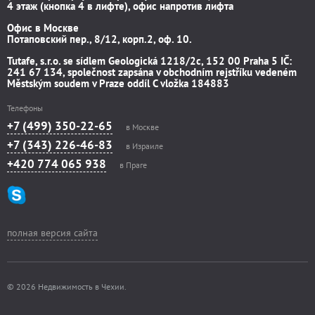
4 этаж (кнопка 4 в лифте), офис напротив лифта
Офис в Москве
Потаповский пер., 8/12, корп.2, оф. 10.
Tutafe, s.r.o. se sídlem Geologická 1218/2c, 152 00 Praha 5 IČ:
241 67 134, společnost zapsána v obchodním rejstříku vedeném
Městským soudem v Praze oddíl C vložka 184883
Телефоны
+7 (499) 350-22-65
в Москве
+7 (343) 226-46-83
в Израиле
+420 774 065 938
в Праге
полная версия сайта
© 2026 Недвижимость в Чехии.