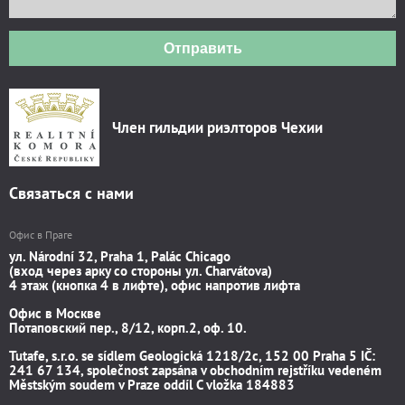
Отправить
Член гильдии риэлторов Чехии
Связаться с нами
Офис в Праге
ул. Národní 32, Praha 1, Palác Chicago
(вход через арку со стороны ул. Charvátova)
4 этаж (кнопка 4 в лифте), офис напротив лифта
Офис в Москве
Потаповский пер., 8/12, корп.2, оф. 10.
Tutafe, s.r.o. se sídlem Geologická 1218/2c, 152 00 Praha 5 IČ:
241 67 134, společnost zapsána v obchodním rejstříku vedeném
Městským soudem v Praze oddíl C vložka 184883