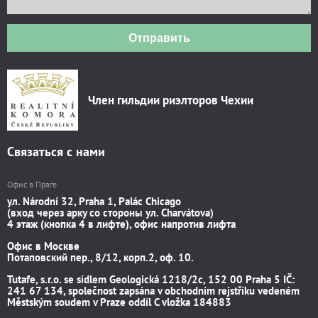
Отправить
Член гильдии риэлторов Чехии
Связаться с нами
Офис в Праге
ул. Národní 32, Praha 1, Palác Chicago
(вход через арку со стороны ул. Charvátova)
4 этаж (кнопка 4 в лифте), офис напротив лифта
Офис в Москве
Потаповский пер., 8/12, корп.2, оф. 10.
Tutafe, s.r.o. se sídlem Geologická 1218/2c, 152 00 Praha 5 IČ:
241 67 134, společnost zapsána v obchodním rejstříku vedeném
Městským soudem v Praze oddíl C vložka 184883