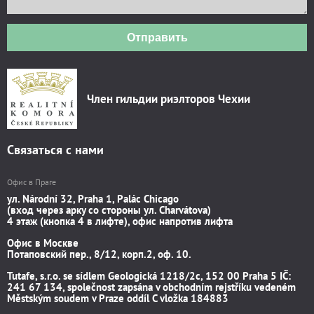
Отправить
Член гильдии риэлторов Чехии
Связаться с нами
Офис в Праге
ул. Národní 32, Praha 1, Palác Chicago
(вход через арку со стороны ул. Charvátova)
4 этаж (кнопка 4 в лифте), офис напротив лифта
Офис в Москве
Потаповский пер., 8/12, корп.2, оф. 10.
Tutafe, s.r.o. se sídlem Geologická 1218/2c, 152 00 Praha 5 IČ:
241 67 134, společnost zapsána v obchodním rejstříku vedeném
Městským soudem v Praze oddíl C vložka 184883