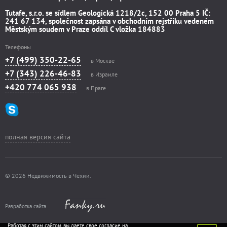
Tutafe, s.r.o. se sídlem Geologická 1218/2c, 152 00 Praha 5 IČ:
241 67 134, společnost zapsána v obchodním rejstříku vedeném
Městským soudem v Praze oddíl C vložka 184883
Телефоны
+7 (499) 350-22-65
в Москве
+7 (343) 226-46-83
в Израиле
+420 774 065 938
в Праге
полная версия сайта
© 2026 Недвижимость в Чехии.
Разработка сайта
Работая с этим сайтом, вы даете свое согласие на