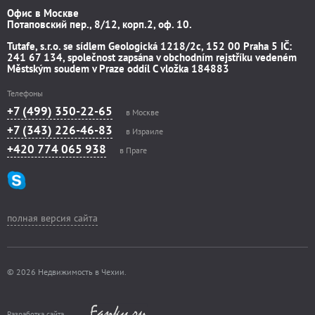
Офис в Москве
Потаповский пер., 8/12, корп.2, оф. 10.
Tutafe, s.r.o. se sídlem Geologická 1218/2c, 152 00 Praha 5 IČ:
241 67 134, společnost zapsána v obchodním rejstříku vedeném
Městským soudem v Praze oddíl C vložka 184883
Телефоны
+7 (499) 350-22-65
в Москве
+7 (343) 226-46-83
в Израиле
+420 774 065 938
в Праге
полная версия сайта
© 2026 Недвижимость в Чехии.
Разработка сайта