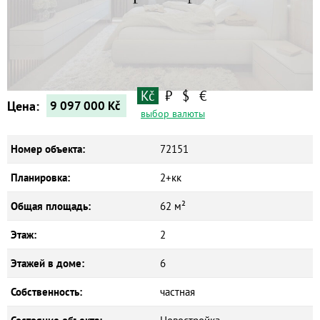
Квартиры
Дома
Новостройки
Коммерческие объекты
Kč
₽
$
€
Цена:
9 097 000
Kč
выбор валюты
Номер объекта:
72151
Планировка:
2+кк
Общая площадь:
62 м²
Этаж:
2
Этажей в доме:
6
Собственность:
частная