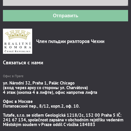
Отправить
Член гильдии риэлторов Чехии
Связаться с нами
Офис в Праге
ул. Národní 32, Praha 1, Palác Chicago
(вход через арку со стороны ул. Charvátova)
4 этаж (кнопка 4 в лифте), офис напротив лифта
Офис в Москве
Потаповский пер., 8/12, корп.2, оф. 10.
Tutafe, s.r.o. se sídlem Geologická 1218/2c, 152 00 Praha 5 IČ:
241 67 134, společnost zapsána v obchodním rejstříku vedeném
Městským soudem v Praze oddíl C vložka 184883