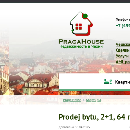
Телефон 
+7 (49
Чешска
Сделки
Услуги
AML pol
Кварт
Praga House
>
Квартиры
Prodej bytu, 2+1, 64
Добавлено 30.04.2025