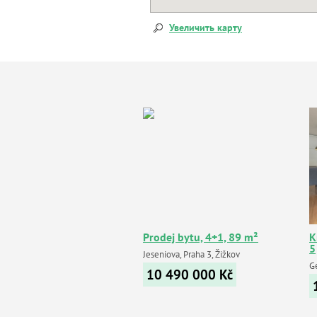
Увеличить карту
Prodej bytu, 4+1, 89 m²
К
5
Jeseniova, Praha 3, Žižkov
G
10 490 000
Kč