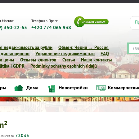
в Москве
Телефон в Праге
П
9) 350-22-65
+420 774 065 938
я недвижимость за рубли
Обмен: Чехия ↔ Россия
 дистанционно
Управление недвижимостью
FAQ
 и цены
Отзывы клиентов
Статьи
Наши контакты
itika i GDPR
Podmínky ochrany osobních údajů
иры
Дома
Новостройки
Коммерчески
Квартиры
Дома
Новостройки
Коммерческие объек
 m²
72035
Объект №