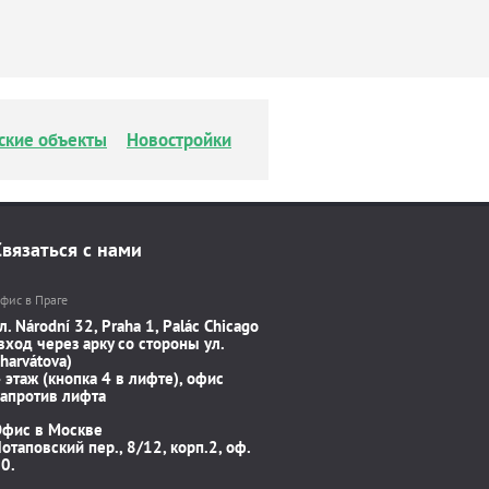
ские объекты
Новостройки
Связаться с нами
фис в Праге
л. Národní 32, Praha 1, Palác Chicago
вход через арку со стороны ул.
harvátova)
 этаж (кнопка 4 в лифте), офис
апротив лифта
Офис в Москве
отаповский пер., 8/12, корп.2, оф.
0.