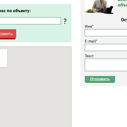
объ
рос по объекту:
?
Ос
Имя
*
равить
E-mail
*
Текст
Отправить