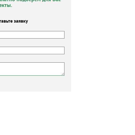
екты.
тавьте заявку