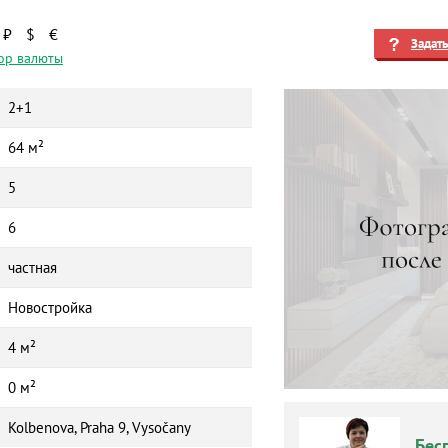
₽
$
€
Задат
ор валюты
2+1
64 м²
5
6
частная
Новостройка
4 м²
0 м²
Kolbenova, Praha 9, Vysočany
Бес