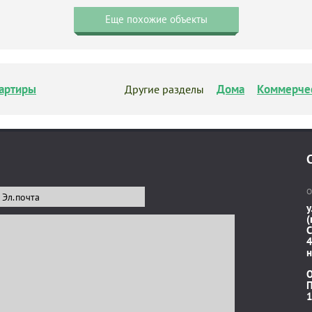
Еще похожие объекты
артиры
Дома
Коммерче
Другие разделы
О
у
(
C
4
н
П
1