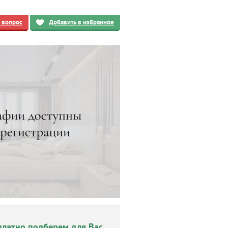
ь вопрос
Добавить в избранное
платно подберем для Вас