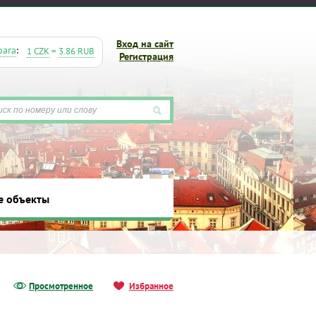
Вход на сайт
рага
:
1 CZK
=
3.86 RUB
Регистрация
е объекты
ты
Просмотренное
Избранное