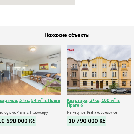
Похожие объекты
вартира, 3+кк, 84 м² в Праге
Квартира, 3+кк, 100 м² в
Праге 6
eologická, Praha 5, Hlubočepy
Na Petynce, Praha 6, Střešovice
10 690 000
Kč
10 790 000
Kč