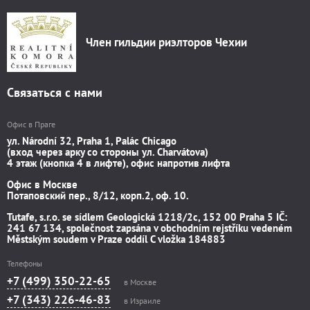
Член гильдии риэлторов Чехии
Связаться с нами
Офис в Праге
ул. Národní 32, Praha 1, Palác Chicago
(вход через арку со стороны ул. Charvátova)
4 этаж (кнопка 4 в лифте), офис напротив лифта
Офис в Москве
Потаповский пер., 8/12, корп.2, оф. 10.
Tutafe, s.r.o. se sídlem Geologická 1218/2c, 152 00 Praha 5 IČ:
241 67 134, společnost zapsána v obchodním rejstříku vedeném
Městským soudem v Praze oddíl C vložka 184883
Телефоны
+7 (499) 350-22-65
в Москве
+7 (343) 226-46-83
в Израиле