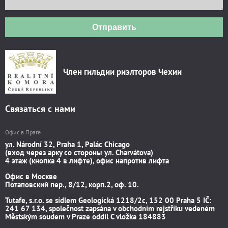
Отправить
Член гильдии риэлторов Чехии
Связаться с нами
Офис в Праге
ул. Národní 32, Praha 1, Palác Chicago
(вход через арку со стороны ул. Charvátova)
4 этаж (кнопка 4 в лифте), офис напротив лифта
Офис в Москве
Потаповский пер., 8/12, корп.2, оф. 10.
Tutafe, s.r.o. se sídlem Geologická 1218/2c, 152 00 Praha 5 IČ:
241 67 134, společnost zapsána v obchodním rejstříku vedeném
Městským soudem v Praze oddíl C vložka 184883