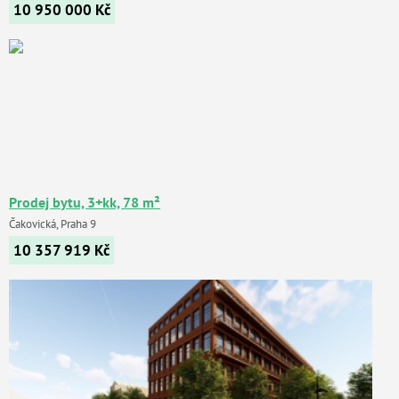
10 950 000
Kč
Prodej bytu, 3+kk, 78 m²
Čakovická, Praha 9
10 357 919
Kč