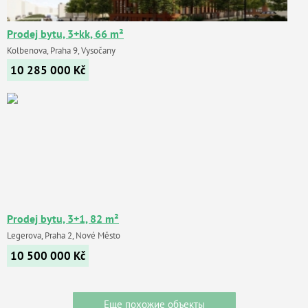
Prodej bytu, 3+kk, 66 m²
Kolbenova, Praha 9, Vysočany
10 285 000
Kč
Prodej bytu, 3+1, 82 m²
Legerova, Praha 2, Nové Město
10 500 000
Kč
Еще похожие объекты