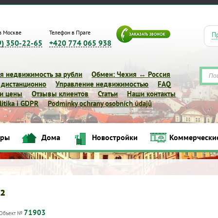
в Москве
Телефон в Праге
П
9) 350-22-65
+420 774 065 938
я недвижимость за рубли
Обмен: Чехия ↔ Россия
 дистанционно
Управление недвижимостью
FAQ
 и цены
Отзывы клиентов
Статьи
Наши контакты
itika i GDPR
Podmínky ochrany osobních údajů
иры
Дома
Новостройки
Коммерчески
Квартиры
Дома
Новостройки
Коммерческие объек
²
71903
Объект №