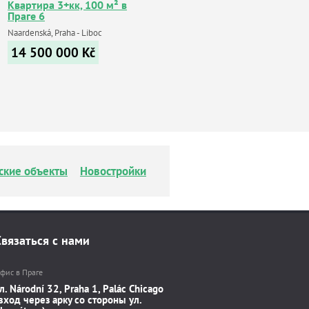
Квартира 3+кк, 100 м² в
Праге 6
Naardenská, Praha - Liboc
14 500 000
Kč
ские объекты
Новостройки
Связаться с нами
фис в Праге
л. Národní 32, Praha 1, Palác Chicago
вход через арку со стороны ул.