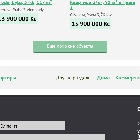
rodej bytu, 3+kk, 117 m²
Квартира 3+кк, 91 м² в Праге
3
rétova, Praha 2, Vinohrady
Olšanská, Praha 3, Žižkov
13 900 000
Kč
13 900 000
Kč
Еще похожие объекты
артиры
Дома
Коммерче
Другие разделы
О
у
(