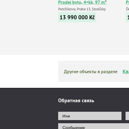
Prodej bytu, 4+kk, 97 m²
P
Petržílkova, Praha 13, Stodůlky
Šk
13 990 000
Kč
Кв
Другие объекты в разделе
Обратная связь