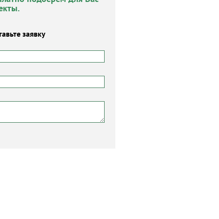
екты.
тавьте заявку