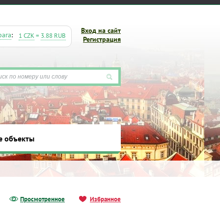
Вход на сайт
рага
:
1 CZK
=
3.88 RUB
Регистрация
е объекты
ты
Просмотренное
Избранное