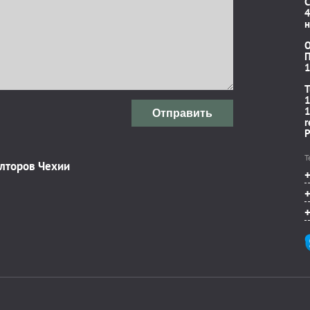
C
4
н
П
1
T
1
1
Отправить
r
P
Т
элторов Чехии