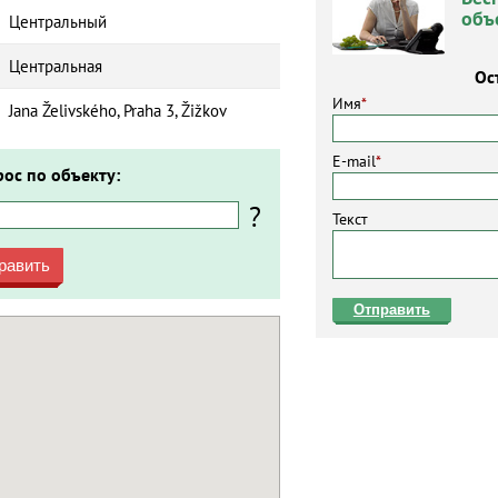
объ
Центральный
Центральная
Ос
Имя
*
Jana Želivského, Praha 3, Žižkov
E-mail
*
рос по объекту:
?
Текст
равить
Отправить