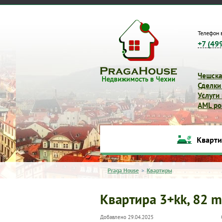
Телефон 
+7 (49
Чешска
Сделки
Услуги
AML pol
Кварт
Praga House
>
Квартиры
Квартира 3+kk, 82 m
Добавлено 29.04.2025