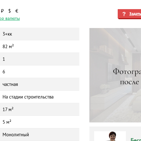
₽
$
€
Задат
ор валюты
3+кк
82 м²
1
6
частная
На стадии строительства
17 м²
5 м²
Монолитный
Бес