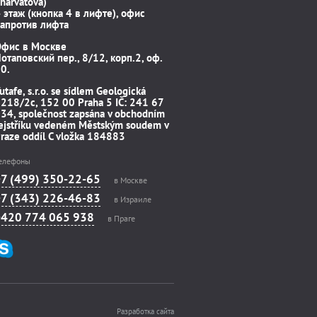
harvátova)
 этаж (кнопка 4 в лифте), офис
апротив лифта
Офис в Москве
отаповский пер., 8/12, корп.2, оф.
0.
utafe, s.r.o. se sídlem Geologická
218/2c, 152 00 Praha 5 IČ: 241 67
34, společnost zapsána v obchodním
ejstříku vedeném Městským soudem v
raze oddíl C vložka 184883
елефоны
+7 (499) 350-22-65
в Москве
+7 (343) 226-46-83
в Израиле
+420 774 065 938
в Праге
Разработка сайта