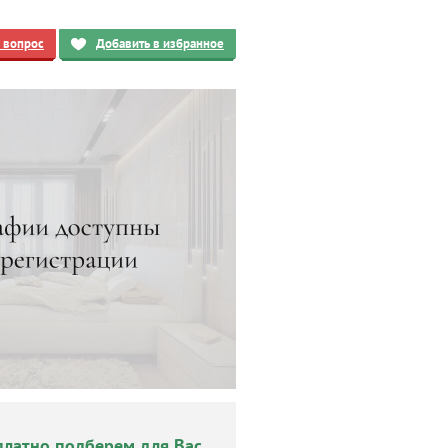
ь вопрос
Добавить в избранное
платно подберем для Вас