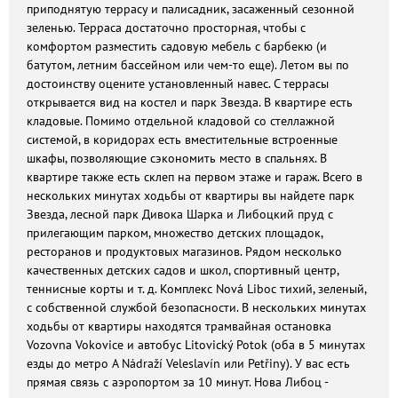
приподнятую террасу и палисадник, засаженный сезонной
зеленью. Терраса достаточно просторная, чтобы с
комфортом разместить садовую мебель с барбекю (и
батутом, летним бассейном или чем-то еще). Летом вы по
достоинству оцените установленный навес. С террасы
открывается вид на костел и парк Звезда. В квартире есть
кладовые. Помимо отдельной кладовой со стеллажной
системой, в коридорах есть вместительные встроенные
шкафы, позволяющие сэкономить место в спальнях. В
квартире также есть склеп на первом этаже и гараж. Всего в
нескольких минутах ходьбы от квартиры вы найдете парк
Звезда, лесной парк Дивока Шарка и Либоцкий пруд с
прилегающим парком, множество детских площадок,
ресторанов и продуктовых магазинов. Рядом несколько
качественных детских садов и школ, спортивный центр,
теннисные корты и т. д. Комплекс Nová Liboc тихий, зеленый,
с собственной службой безопасности. В нескольких минутах
ходьбы от квартиры находятся трамвайная остановка
Vozovna Vokovice и автобус Litovický Potok (оба в 5 минутах
езды до метро A Nádraží Veleslavín или Petřiny). У вас есть
прямая связь с аэропортом за 10 минут. Нова Либоц -