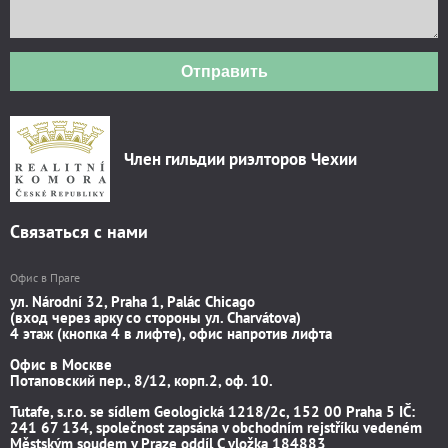
Отправить
Член гильдии риэлторов Чехии
Связаться с нами
Офис в Праге
ул. Národní 32, Praha 1, Palác Chicago
(вход через арку со стороны ул. Charvátova)
4 этаж (кнопка 4 в лифте), офис напротив лифта
Офис в Москве
Потаповский пер., 8/12, корп.2, оф. 10.
Tutafe, s.r.o. se sídlem Geologická 1218/2c, 152 00 Praha 5 IČ:
241 67 134, společnost zapsána v obchodním rejstříku vedeném
Městským soudem v Praze oddíl C vložka 184883