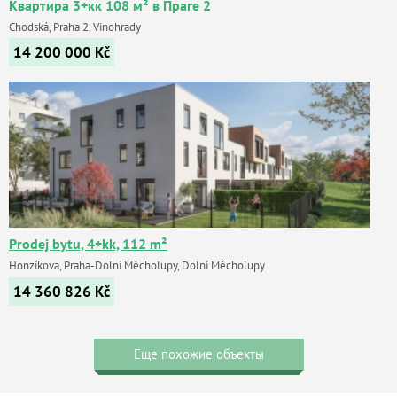
Квартира 3+кк 108 м² в Праге 2
Chodská, Praha 2, Vinohrady
14 200 000
Kč
Prodej bytu, 4+kk, 112 m²
Honzíkova, Praha-Dolní Měcholupy, Dolní Měcholupy
14 360 826
Kč
Еще похожие объекты