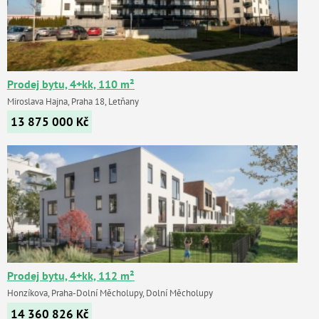
Prodej bytu, 4+kk, 110 m²
Miroslava Hajna, Praha 18, Letňany
13 875 000
Kč
Prodej bytu, 4+kk, 112 m²
Honzíkova, Praha-Dolní Měcholupy, Dolní Měcholupy
14 360 826
Kč