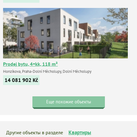
Prodej bytu, 4+kk, 118 m²
Honzíkova, Praha-Dolní Měcholupy, Dolní Měcholupy
14 081 902
Kč
Еще похожие объекты
Квартиры
Другие объекты в разделе