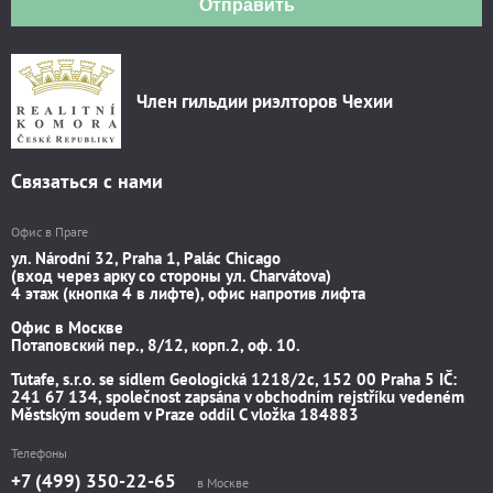
Отправить
Член гильдии риэлторов Чехии
Связаться с нами
Офис в Праге
ул. Národní 32, Praha 1, Palác Chicago
(вход через арку со стороны ул. Charvátova)
4 этаж (кнопка 4 в лифте), офис напротив лифта
Офис в Москве
Потаповский пер., 8/12, корп.2, оф. 10.
Tutafe, s.r.o. se sídlem Geologická 1218/2c, 152 00 Praha 5 IČ:
241 67 134, společnost zapsána v obchodním rejstříku vedeném
Městským soudem v Praze oddíl C vložka 184883
Телефоны
+7 (499) 350-22-65
в Москве