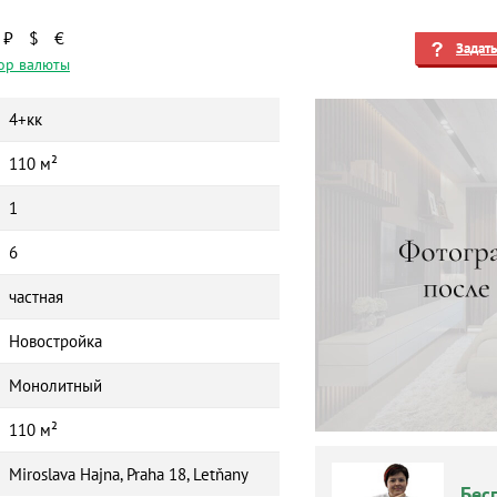
₽
$
€
Задат
ор валюты
4+кк
110 м²
1
6
частная
Новостройка
Монолитный
110 м²
Miroslava Hajna, Praha 18, Letňany
Бес