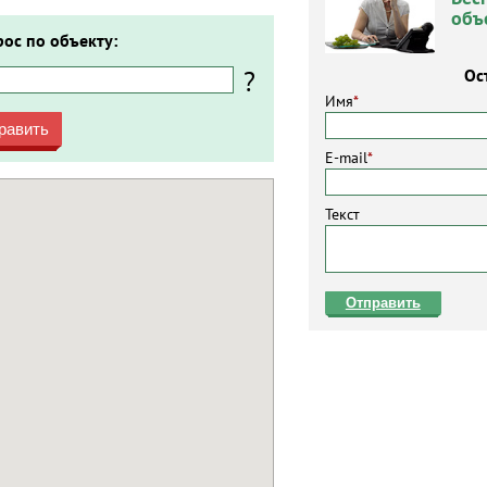
объ
рос по объекту:
?
Ос
Имя
*
равить
E-mail
*
Текст
Отправить