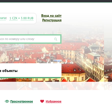
Вход на сайт
рага
:
1 CZK
=
3.88 RUB
Регистрация
е объекты
ты
Просмотренное
Избранное