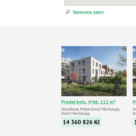
Увеличить карту
Prodej bytu, 4+kk, 112 m²
P
Honzíkova, Praha-Dolní Měcholupy,
H
Dolní Měcholupy
D
14 360 826
Kč