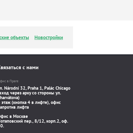
ские объекты
Новостройки
Связаться с нами
фис в Праге
л. Národní 32, Praha 1, Palác Chicago
вход через арку со стороны ул.
harvátova)
 этаж (кнопка 4 в лифте), офис
апротив лифта
Офис в Москве
отаповский пер., 8/12, корп.2, оф.
0.