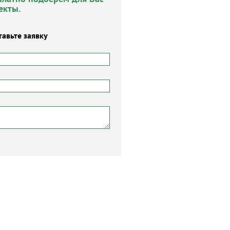
екты.
тавьте заявку