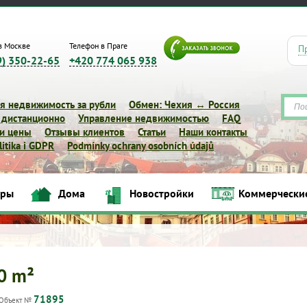
в Москве
Телефон в Праге
П
9) 350-22-65
+420 774 065 938
я недвижимость за рубли
Обмен: Чехия ↔ Россия
 дистанционно
Управление недвижимостью
FAQ
 и цены
Отзывы клиентов
Статьи
Наши контакты
itika i GDPR
Podmínky ochrany osobních údajů
иры
Дома
Новостройки
Коммерчески
Квартиры
Дома
Новостройки
Коммерческие объек
10 m²
71895
Объект №