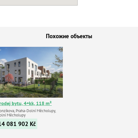
Похожие объекты
rodej bytu, 4+kk, 118 m²
onzíkova, Praha-Dolní Měcholupy,
olní Měcholupy
14 081 902
Kč