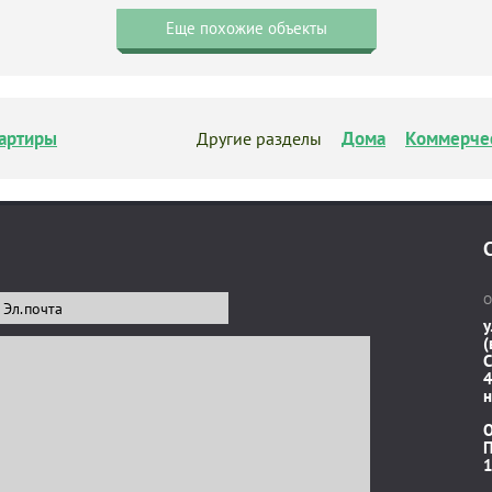
Еще похожие объекты
артиры
Дома
Коммерче
Другие разделы
О
у
(
C
4
н
П
1