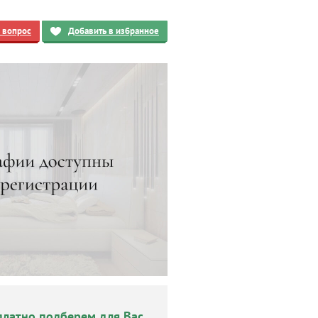
ь вопрос
Добавить в избранное
платно подберем для Вас