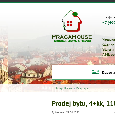
Телефон 
+7 (49
Чешска
Сделки
Услуги
AML pol
Кварт
Praga House
>
Квартиры
Prodej bytu, 4+kk, 1
Добавлено 29.04.2025