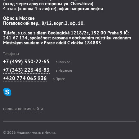
(вход через арку со стороны ул. Charvátova)
4 этаж (кнопка 4 в лифте), офис напротив лифта
Офис в Москве
Потаповский пер., 8/12, корп.2, оф. 10.
Tutafe, s.r.o. se sídlem Geologická 1218/2c, 152 00 Praha 5 IČ:
241 67 134, společnost zapsána v obchodním rejstříku vedeném
Městským soudem v Praze oddíl C vložka 184883
Телефоны
+7 (499) 350-22-65
в Москве
+7 (343) 226-46-83
в Израиле
+420 774 065 938
в Праге
полная версия сайта
© 2026 Недвижимость в Чехии.