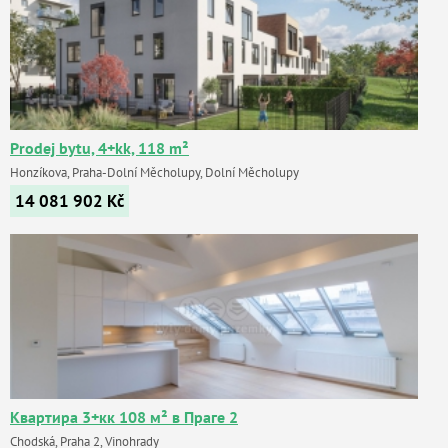
Prodej bytu, 4+kk, 118 m²
Honzíkova, Praha-Dolní Měcholupy, Dolní Měcholupy
14 081 902
Kč
Квартира 3+кк 108 м² в Праге 2
Chodská, Praha 2, Vinohrady