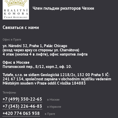
Член гильдии риэлторов Чехии
Связаться с нами
Офис в Праге
ул. Národní 32, Praha 1, Palác Chicago
(вход через арку со стороны ул. Charvátova)
4 этаж (кнопка 4 в лифте), офис напротив лифта
Офис в Москве
Потаповский пер., 8/12, корп.2, оф. 10.
Tutafe, s.r.o. se sídlem Geologická 1218/2c, 152 00 Praha 5 IČ:
241 67 134, společnost zapsána v obchodním rejstříku vedeném
Městským soudem v Praze oddíl C vložka 184883
Телефоны
+7 (499) 350-22-65
в Москве
+7 (343) 226-46-83
в Израиле
+420 774 065 938
в Праге