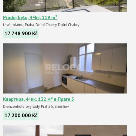
Prodej bytu, 4+kk, 119 m²
U větrolamu, Praha-Dolní Chabry, Dolní Chabry
17 748 900
Kč
Квартира, 4+кк, 132 м² в Праге 5
Dienzenhoferovy sady, Praha 5, Smíchov
17 200 000
Kč