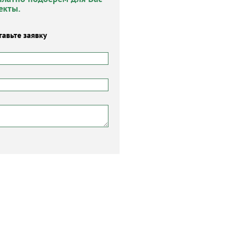
екты.
тавьте заявку