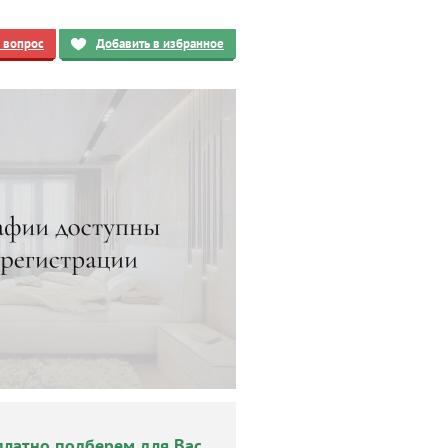
ь вопрос
Добавить в избранное
платно подберем для Вас