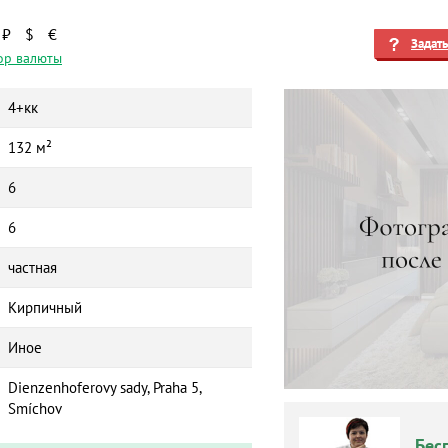
₽
$
€
Задат
ор валюты
4+кк
132 м²
6
6
частная
Кирпичный
Иное
Dienzenhoferovy sady, Praha 5,
Smíchov
Бес