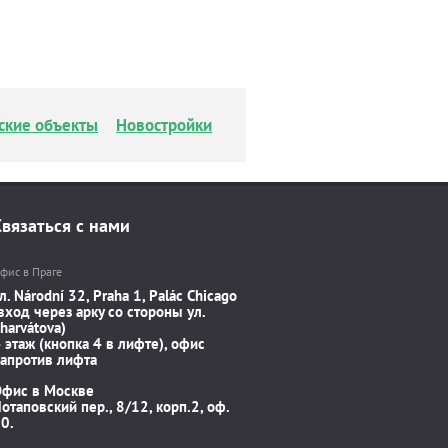
ские объекты
Новостройки
Связаться с нами
фис в Праге
л. Národní 32, Praha 1, Palác Chicago
вход через арку со стороны ул.
harvátova)
 этаж (кнопка 4 в лифте), офис
апротив лифта
Офис в Москве
отаповский пер., 8/12, корп.2, оф.
0.