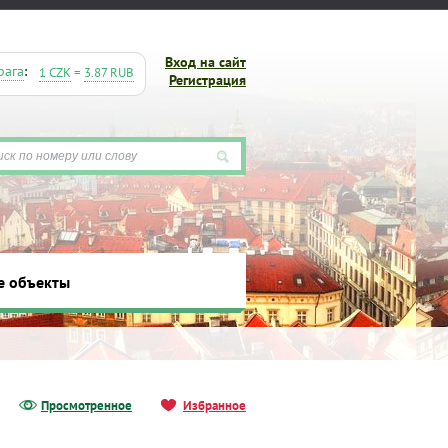
Вход на сайт
рага
:
1 CZK
=
3.87 RUB
Регистрация
ты
е объекты
Просмотренное
Избранное