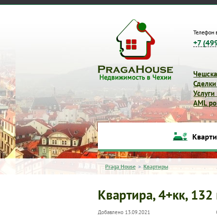
Телефон 
+7 (49
Чешска
Сделки
Услуги
AML pol
Кварт
Praga House
>
Квартиры
Квартира, 4+кк, 132 
Добавлено 13.09.2021