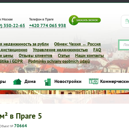
в Москве
Телефон в Праге
П
9) 350-22-65
+420 774 065 938
я недвижимость за рубли
Обмен: Чехия ↔ Россия
 дистанционно
Управление недвижимостью
FAQ
 и цены
Отзывы клиентов
Статьи
Наши контакты
itika i GDPR
Podmínky ochrany osobních údajů
Квартиры
Дома
Новостройки
Коммерческие объек
иры
Дома
Новостройки
Коммерчески
м² в Праге 5
70664
Объект №