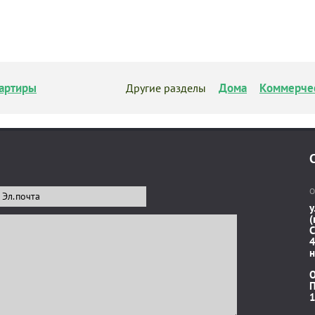
артиры
Дома
Коммерче
Другие разделы
О
у
(
C
4
н
П
1