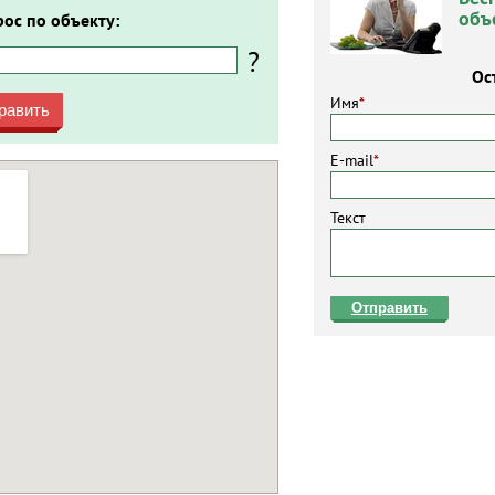
объ
рос по объекту:
?
Ос
Имя
*
равить
E-mail
*
Текст
Отправить