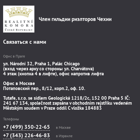
Член гильдии риэлторов Чехии
Связаться с нами
Офис в Праге
ул. Národní 32, Praha 1, Palác Chicago
(вход через арку со стороны ул. Charvátova)
4 этаж (кнопка 4 в лифте), офис напротив лифта
Офис в Москве
Потаповский пер., 8/12, корп.2, оф. 10.
Tutafe, s.r.o. se sídlem Geologická 1218/2c, 152 00 Praha 5 IČ:
241 67 134, společnost zapsána v obchodním rejstříku vedeném
Městským soudem v Praze oddíl C vložka 184883
Телефоны
+7 (499) 350-22-65
в Москве
+7 (343) 226-46-83
в Израиле