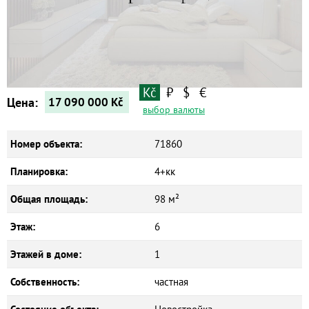
Квартиры
Дома
Новостройки
Коммерческие объекты
Kč
₽
$
€
Цена:
17 090 000
Kč
выбор валюты
Номер объекта:
71860
Планировка:
4+кк
Общая площадь:
98 м²
Этаж:
6
Этажей в доме:
1
Собственность:
частная