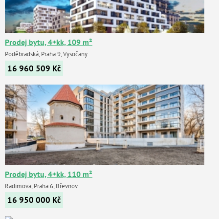
Prodej bytu, 4+kk, 109 m²
Poděbradská, Praha 9, Vysočany
16 960 509
Kč
Prodej bytu, 4+kk, 110 m²
Radimova, Praha 6, Břevnov
16 950 000
Kč