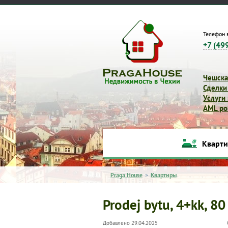
Телефон 
+7 (49
Чешска
Сделки
Услуги
AML pol
Кварт
Praga House
>
Квартиры
Prodej bytu, 4+kk, 80
Добавлено 29.04.2025