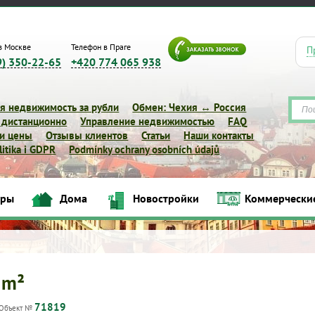
в Москве
Телефон в Праге
П
9) 350-22-65
+420 774 065 938
я недвижимость за рубли
Обмен: Чехия ↔ Россия
 дистанционно
Управление недвижимостью
FAQ
 и цены
Отзывы клиентов
Статьи
Наши контакты
itika i GDPR
Podmínky ochrany osobních údajů
иры
Дома
Новостройки
Коммерчески
Квартиры
Дома
Новостройки
Коммерческие объек
 m²
71819
Объект №