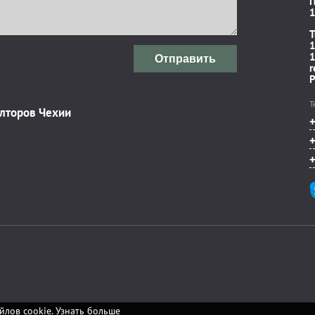
П
1
T
1
1
Отправить
r
P
Т
элторов Чехии
йлов cookie.
Узнать больше