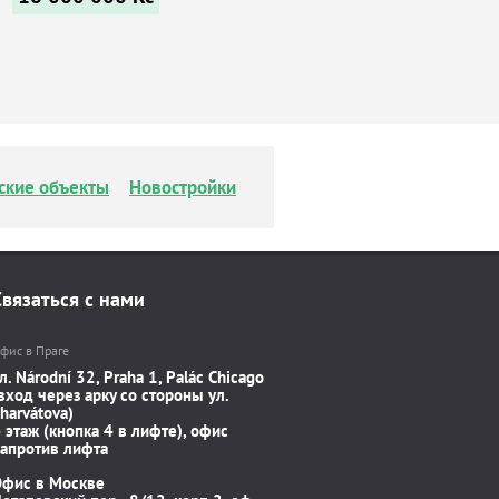
ские объекты
Новостройки
Связаться с нами
фис в Праге
л. Národní 32, Praha 1, Palác Chicago
вход через арку со стороны ул.
harvátova)
 этаж (кнопка 4 в лифте), офис
апротив лифта
Офис в Москве