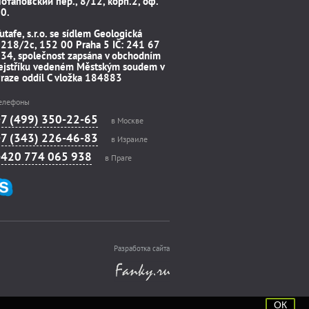
отаповский пер., 8/12, корп.2, оф.
0.
utafe, s.r.o. se sídlem Geologická
218/2c, 152 00 Praha 5 IČ: 241 67
34, společnost zapsána v obchodním
ejstříku vedeném Městským soudem v
raze oddíl C vložka 184883
елефоны
+7 (499) 350-22-65
в Москве
+7 (343) 226-46-83
в Израиле
+420 774 065 938
в Праге
Разработка сайта
ОК