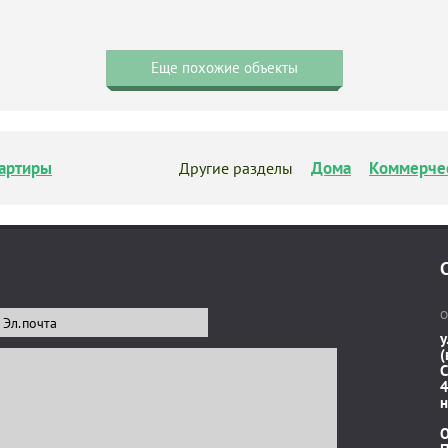
Еще похожие объекты
артиры
Дома
Коммерче
Другие разделы
О
у
(
C
4
н