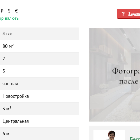
₽
$
€
Задат
ор валюты
4+кк
80 м²
2
5
частная
Новостройка
3 м²
Центральная
6 м
Бес