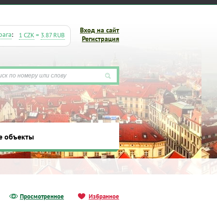
Вход на сайт
рага
:
1 CZK
=
3.87 RUB
Регистрация
е объекты
ты
Просмотренное
Избранное