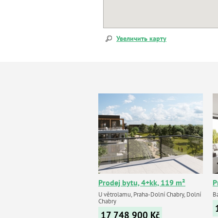
Увеличить карту
Prodej bytu, 4+kk, 119 m²
P
U větrolamu, Praha-Dolní Chabry, Dolní
B
Chabry
17 748 900
Kč