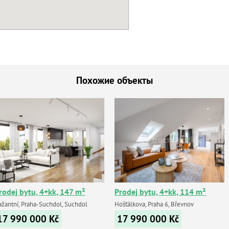
Похожие объекты
rodej bytu, 4+kk, 147 m²
Prodej bytu, 4+kk, 114 m²
ažantní, Praha-Suchdol, Suchdol
Hošťálkova, Praha 6, Břevnov
17 990 000
Kč
17 990 000
Kč