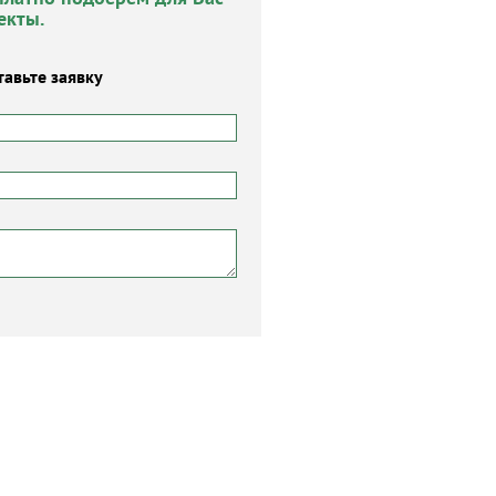
екты.
тавьте заявку