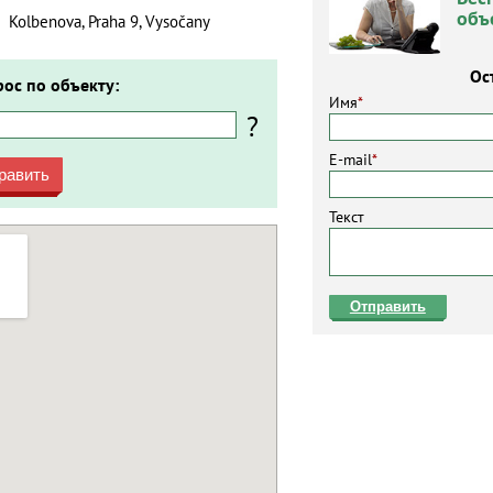
объ
Kolbenova, Praha 9, Vysočany
Ос
рос по объекту:
Имя
*
?
E-mail
*
равить
Текст
Отправить