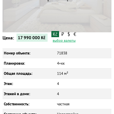
Квартиры
Дома
Новостройки
Коммерческие объекты
Kč
₽
$
€
Цена:
17 990 000
Kč
выбор валюты
Номер объекта:
71838
Планировка:
4+кк
Общая площадь:
114 м²
Этаж:
4
Этажей в доме:
4
Собственность:
частная