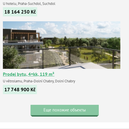
U hotelu, Praha-Suchdol, Suchdol
18 164 250
Kč
Prodej bytu, 4+kk, 119 m²
U větrolamu, Praha-Dolní Chabry, Dolní Chabry
17 748 900
Kč
Еще похожие объекты