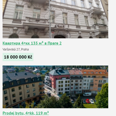
Квартира 4+кк 135 м² в Праге 2
Varšavská 27, Praha
18 000 000
Kč
Prodej bytu, 4+kk, 119 m²