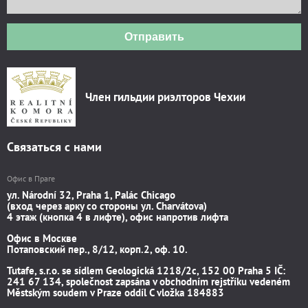
Отправить
Член гильдии риэлторов Чехии
Связаться с нами
Офис в Праге
ул. Národní 32, Praha 1, Palác Chicago
(вход через арку со стороны ул. Charvátova)
4 этаж (кнопка 4 в лифте), офис напротив лифта
Офис в Москве
Потаповский пер., 8/12, корп.2, оф. 10.
Tutafe, s.r.o. se sídlem Geologická 1218/2c, 152 00 Praha 5 IČ:
241 67 134, společnost zapsána v obchodním rejstříku vedeném
Městským soudem v Praze oddíl C vložka 184883