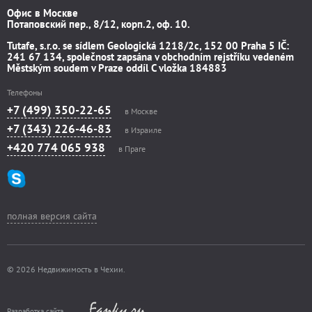
Офис в Москве
Потаповский пер., 8/12, корп.2, оф. 10.
Tutafe, s.r.o. se sídlem Geologická 1218/2c, 152 00 Praha 5 IČ:
241 67 134, společnost zapsána v obchodním rejstříku vedeném
Městským soudem v Praze oddíl C vložka 184883
Телефоны
+7 (499) 350-22-65
в Москве
+7 (343) 226-46-83
в Израиле
+420 774 065 938
в Праге
полная версия сайта
© 2026 Недвижимость в Чехии.
Разработка сайта