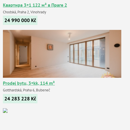
Квартира 3+1 122 м² в Праге 2
Chodská, Praha 2, Vinohrady
24 990 000
Kč
Prodej bytu, 3+kk, 114 m²
Gotthardská, Praha 6, Bubeneč
24 283 228
Kč